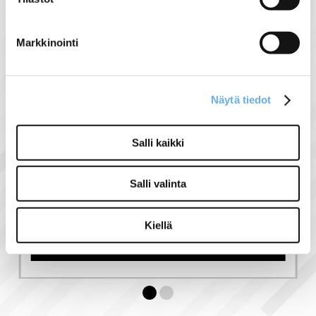
Markkinointi
Näytä tiedot
Salli kaikki
Airam E27 A-CMH
Salli valinta
150W
Monimetallilamppu
Kiellä
15,00 €