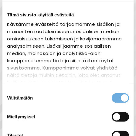
Tämä sivusto käyttää evästeitä
Tuotekuvaus
Käytämme evästeitä tarjoamamme sisällön ja
Sytytinlaite purkauslampuille. HS
mainosten räätälöimiseen, sosiaalisen median
100,150,250 ja 400W. HI-CE 35,70,100,150,250
ominaisuuksien tukemiseen ja kävijämäärämme
ja 400W. Hi 70,100,150,250 ja 400W sekä
analysoimiseen. Lisäksi jaamme sosiaalisen
HST-DE lampulle 70W super.
median, mainosalan ja analytiikka-alan
Tuote on väriltään valkoinen.
kumppaneillemme tietoja siitä, miten käytät
sivustoamme. Kumppanimme voivat yhdistää
näitä tietoja muihin tietoihin, joita olet antanut
heille tai joita on kerätty, kun olet käyttänyt
heidän palvelujaan.
Suostumuksen
Näytä lisää tuotteita
Välttämätön
valinta
Valaisin tarvikkeet tuoteryhmästä
sahko-
Lisätietoja:
mantyla.fi/info/tietosuojaseloste/
Mieltymykset
Liittyvät tuotteet
Tilastot