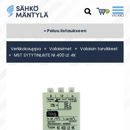
0
« Paluu listaukseen
»
»
Verkkokauppa
Valaisimet
Valaisin tarvikkeet
»
MST SYTYTINLAITE NI 400 LE 4K