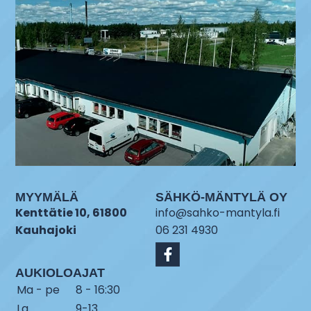
MYYMÄLÄ
SÄHKÖ-MÄNTYLÄ OY
Kenttätie 10, 61800
info@sahko-mantyla.fi
Kauhajoki
06 231 4930
AUKIOLOAJAT
Ma - pe
8 - 16:30
La
9-13