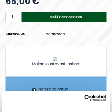
55,00 €
LISÄÄ OSTOSKORIIN
Saatavuus
Varastossa
Maksa joustavasti osissa!
Nopea toimitus
Heti varastosta
Joustavat maksutavat