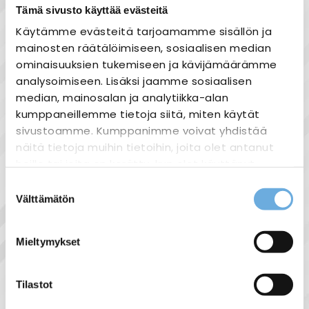
Tämä sivusto käyttää evästeitä
Käytämme evästeitä tarjoamamme sisällön ja
mainosten räätälöimiseen, sosiaalisen median
Tuotekuvaus
ominaisuuksien tukemiseen ja kävijämäärämme
analysoimiseen. Lisäksi jaamme sosiaalisen
POWERSTAR HQI-T 250 W/D PRO
median, mainosalan ja analytiikka-alan
19100 lumen
kumppaneillemme tietoja siitä, miten käytät
5500K
sivustoamme. Kumppanimme voivat yhdistää
näitä tietoja muihin tietoihin, joita olet antanut
heille tai joita on kerätty, kun olet käyttänyt
heidän palvelujaan.
Suostumuksen
Näytä lisää tuotteita
Välttämätön
valinta
sahko-
Lisätietoja:
E40 tuoteryhmästä
mantyla.fi/info/tietosuojaseloste/
Mieltymykset
Liittyvät tuotteet
Tilastot