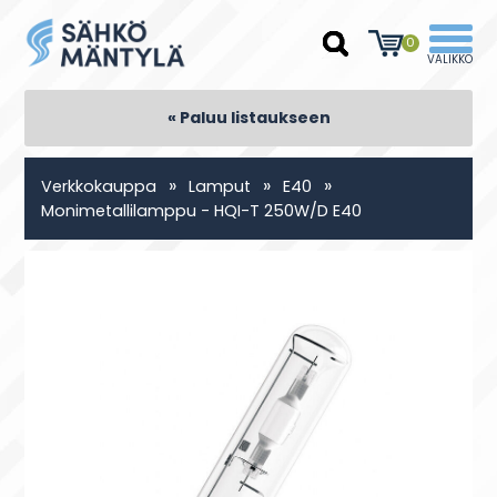
0
« Paluu listaukseen
»
»
»
Verkkokauppa
Lamput
E40
Monimetallilamppu - HQI-T 250W/D E40