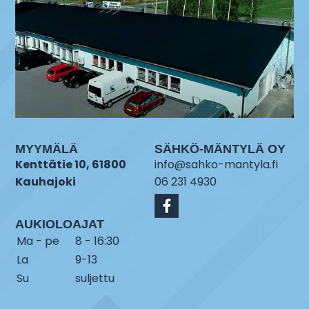
MYYMÄLÄ
SÄHKÖ-MÄNTYLÄ OY
Kenttätie 10, 61800
info@sahko-mantyla.fi
Kauhajoki
06 231 4930
AUKIOLOAJAT
Ma - pe
8 - 16:30
La
9-13
Su
suljettu