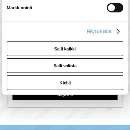
Markkinointi
Tämän tuotteen kanssa ostettuna
-10%
Näytä tiedot
Salli kaikki
Salli valinta
MST SYTYTINLAITE NI
400 LE 4K
Kiellä
30,60 €