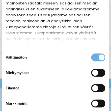
mainosten räätälöimiseen, sosiaalisen median
ominaisuuksien tukemiseen ja kävijämäärämme
analysoimiseen. Lisäksi jaamme sosiaalisen
median, mainosalan ja analytiikka-alan
kumppaneillemme tietoja siitä, miten käytät
sivustoamme. Kumppanimme voivat yhdistää
Duwi Liiketunnistin
näitä tietoja muihin tietoihin, joita olet antanut
heille tai joita on kerätty, kun olet käyttänyt
heidän palvelujaan.
Suostumuksen
25,00 €
Välttämätön
valinta
sahko-
Lisätietoja:
mantyla.fi/info/tietosuojaseloste/
Mieltymykset
Tilastot
Markkinointi