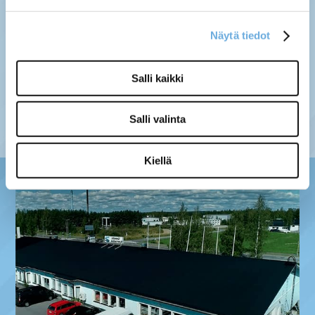
Näytä tiedot
Palauttaminen ›
Maksuvaihtoehdot ›
Salli kaikki
Tietosuojaseloste ›
Toimitustavat ja -kulut ›
Asiakaspalaute ›
Tilausehdot ›
Salli valinta
Kiellä