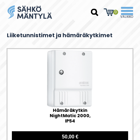
0
Liiketunnistimet ja hämäräkytkimet
Hämäräkytkin
NightMatic 2000,
IP54
50,00 €