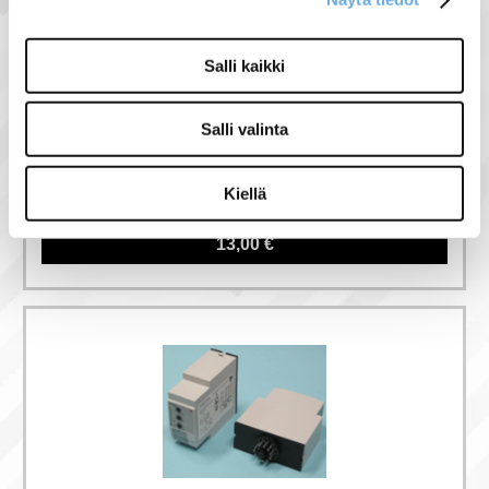
Salli kaikki
Salli valinta
Pistokantarelepohja
8-nastainen
Kiellä
13,00 €