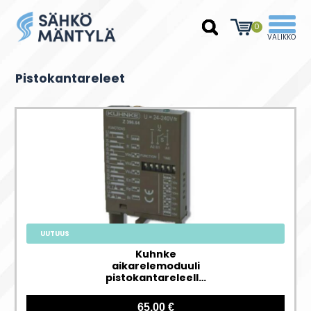
0
Pistokantareleet
UUTUUS
Kuhnke
aikarelemoduuli
pistokantareleelle
monijännite 24-240V
AC/DC
65,00 €