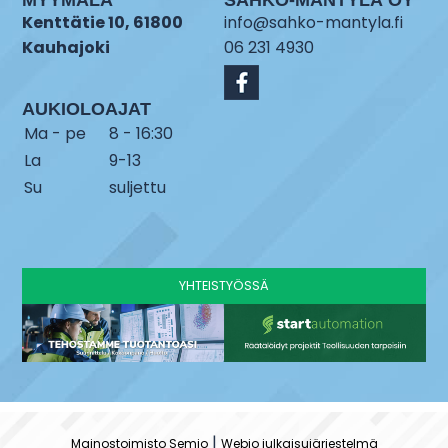
Kenttätie 10, 61800
info@sahko-mantyla.fi
Kauhajoki
06 231 4930
AUKIOLOAJAT
Ma - pe
8 - 16:30
La
9-13
Su
suljettu
YHTEISTYÖSSÄ
|
Mainostoimisto Semio
Webio julkaisujärjestelmä