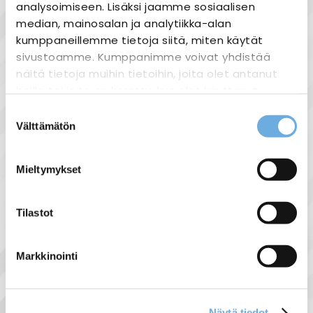
analysoimiseen. Lisäksi jaamme sosiaalisen
median, mainosalan ja analytiikka-alan
kumppaneillemme tietoja siitä, miten käytät
sivustoamme. Kumppanimme voivat yhdistää
näitä tietoja muihin tietoihin, joita olet antanut
heille tai joita on kerätty, kun olet käyttänyt
heidän palvelujaan.
Suostumuksen
Välttämätön
valinta
sahko-
Lisätietoja:
mantyla.fi/info/tietosuojaseloste/
Mieltymykset
Pistokantarelepohja
5-nastainen
Tilastot
9,00 €
Markkinointi
Näytä tiedot