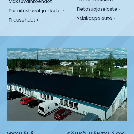
Maksuvaihtoehdot ›
Tietosuojaseloste ›
Toimitustavat ja -kulut ›
Asiakaspalaute ›
Tilausehdot ›
MYYMÄLÄ
SÄHKÖ-MÄNTYLÄ OY