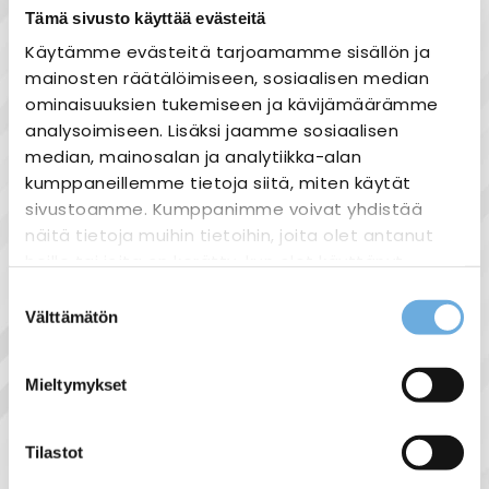
Tämä sivusto käyttää evästeitä
Seinävalaisin sisä
Käytämme evästeitä tarjoamamme sisällön ja
LAMPETT ENSTO
mainosten räätälöimiseen, sosiaalisen median
ominaisuuksien tukemiseen ja kävijämäärämme
231,00 €
analysoimiseen. Lisäksi jaamme sosiaalisen
median, mainosalan ja analytiikka-alan
kumppaneillemme tietoja siitä, miten käytät
sivustoamme. Kumppanimme voivat yhdistää
näitä tietoja muihin tietoihin, joita olet antanut
heille tai joita on kerätty, kun olet käyttänyt
heidän palvelujaan.
Suostumuksen
Välttämätön
valinta
sahko-
Lisätietoja:
mantyla.fi/info/tietosuojaseloste/
Mieltymykset
Ulkovalaisin 215mm
valkoinen 1xE27
Tilastot
21,00 €