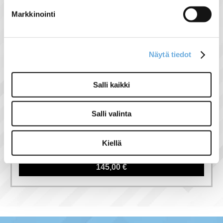
Markkinointi
Näytä tiedot
Salli kaikki
Salli valinta
YLEISVALAISIN
AVR66.120L IP44
20W/840 E
Kiellä
145,00 €