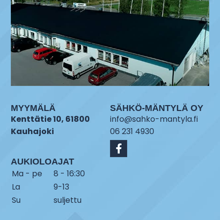
MYYMÄLÄ
SÄHKÖ-MÄNTYLÄ OY
Kenttätie 10, 61800
info@sahko-mantyla.fi
Kauhajoki
06 231 4930
AUKIOLOAJAT
Ma - pe
8 - 16:30
La
9-13
Su
suljettu