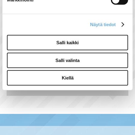
2816 lumen
IP44
4000K
Pituus 1500mm
Näytä tiedot
Leveys 57mm
Salli kaikki
Salli valinta
Näytä lisää tuotteita
Kiellä
Muut tuoteryhmästä