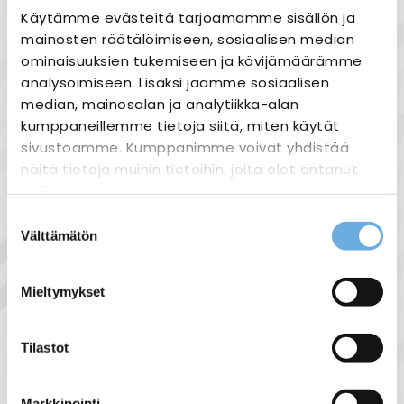
Nopea toimitus
Käytämme evästeitä tarjoamamme sisällön ja
Heti varastosta
mainosten räätälöimiseen, sosiaalisen median
ominaisuuksien tukemiseen ja kävijämäärämme
Joustavat maksutavat
analysoimiseen. Lisäksi jaamme sosiaalisen
median, mainosalan ja analytiikka-alan
kumppaneillemme tietoja siitä, miten käytät
sivustoamme. Kumppanimme voivat yhdistää
näitä tietoja muihin tietoihin, joita olet antanut
Tuotekuvaus
heille tai joita on kerätty, kun olet käyttänyt
Glamox A40 | A40-W LED on
heidän palvelujaan.
Suostumuksen
kylpyhuonevalaisin, jossa on pelkistetty ja
Välttämätön
valinta
sulavalinjainen muotoilu. Laadukas
sahko-
Lisätietoja:
häikäisysuoja tuottaa tasaisen valon.
mantyla.fi/info/tietosuojaseloste/
Asennettuna peilivalaisimeksi A40 antaa
Mieltymykset
pehmeän valon sekä kasvoillle että
lähiympäristöön. Päädyssä läpällinen
Tilastot
pistorasia.
Markkinointi