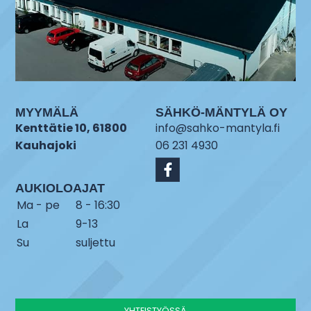
MYYMÄLÄ
SÄHKÖ-MÄNTYLÄ OY
Kenttätie 10, 61800
info@sahko-mantyla.fi
Kauhajoki
06 231 4930
AUKIOLOAJAT
Ma - pe
8 - 16:30
La
9-13
Su
suljettu
YHTEISTYÖSSÄ