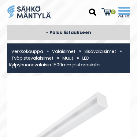
0
« Paluu listaukseen
»
»
»
Verkkokauppa
Valaisimet
Sisävalaisimet
»
»
Työpistevalaisimet
Muut
LED
Kylpyhuonevalaisin 1500mm pistorasialla