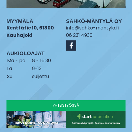
MYYMÄLÄ
SÄHKÖ-MÄNTYLÄ OY
Kenttätie 10, 61800
info@sahko-mantyla.fi
Kauhajoki
06 231 4930
AUKIOLOAJAT
Ma - pe
8 - 16:30
La
9-13
Su
suljettu
YHTEISTYÖSSÄ