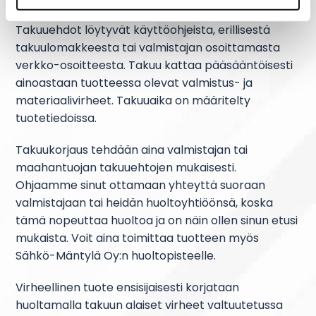
takuuehtoihin ennen tuotteen käyttöönottoa.
Takuuehdot löytyvät käyttöohjeista, erillisestä
takuulomakkeesta tai valmistajan osoittamasta
verkko-osoitteesta. Takuu kattaa pääsääntöisesti
ainoastaan tuotteessa olevat valmistus- ja
materiaalivirheet. Takuuaika on määritelty
tuotetiedoissa.
Takuukorjaus tehdään aina valmistajan tai
maahantuojan takuuehtojen mukaisesti.
Ohjaamme sinut ottamaan yhteyttä suoraan
valmistajaan tai heidän huoltoyhtiöönsä, koska
tämä nopeuttaa huoltoa ja on näin ollen sinun etusi
mukaista. Voit aina toimittaa tuotteen myös
Sähkö-Mäntylä Oy:n huoltopisteelle.
Virheellinen tuote ensisijaisesti korjataan
huoltamalla takuun alaiset virheet valtuutetussa