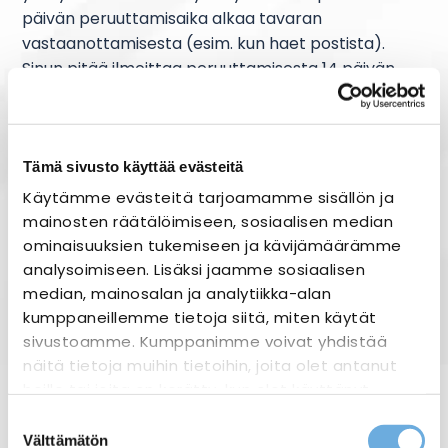
päivän peruuttamisaika alkaa tavaran
vastaanottamisesta (esim. kun haet postista).
Sinun pitää ilmoittaa peruuttamisesta 14 päivän
sisällä siitä, kun vastaanotit tavaran.
Ostaja vastaa palautuskustannuksista itse, ellei
toisin sovita.
Tämä sivusto käyttää evästeitä
Käytämme evästeitä tarjoamamme sisällön ja
Ostaja vastaa lain mukaisesti arvon alentumisesta,
mainosten räätälöimiseen, sosiaalisen median
jos hän on ottanut tuotteen käyttöön.
ominaisuuksien tukemiseen ja kävijämäärämme
analysoimiseen. Lisäksi jaamme sosiaalisen
Pyydämme sinua säilyttämään kaikki
median, mainosalan ja analytiikka-alan
asiakaspalautukseen liittyvät dokumentit
kumppaneillemme tietoja siitä, miten käytät
huolellisesti, kunnes olet saanut tiedon palautuksen
sivustoamme. Kumppanimme voivat yhdistää
vastaanottamisesta Sähkö-Mäntylä Oy:ltä.
näitä tietoja muihin tietoihin, joita olet antanut
heille tai joita on kerätty, kun olet käyttänyt
Palautettavat tuotteet tulee pakata huolellisesti.
heidän palvelujaan.
Suostumuksen
Välttämätön
Sähkö-Mäntylä Oy palauttaa asiakkaalle kaikki
valinta