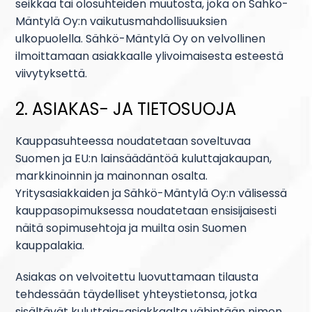
seikkaa tai olosuhteiden muutosta, joka on Sähkö-
Mäntylä Oy:n vaikutusmahdollisuuksien
ulkopuolella. Sähkö-Mäntylä Oy on velvollinen
ilmoittamaan asiakkaalle ylivoimaisesta esteestä
viivytyksettä.
2. ASIAKAS- JA TIETOSUOJA
Kauppasuhteessa noudatetaan soveltuvaa
Suomen ja EU:n lainsäädäntöä kuluttajakaupan,
markkinoinnin ja mainonnan osalta.
Yritysasiakkaiden ja Sähkö-Mäntylä Oy:n välisessä
kauppasopimuksessa noudatetaan ensisijaisesti
näitä sopimusehtoja ja muilta osin Suomen
kauppalakia.
Asiakas on velvoitettu luovuttamaan tilausta
tehdessään täydelliset yhteystietonsa, jotka
sisältävät kuluttaja-asiakkaalta vähintään nimen,