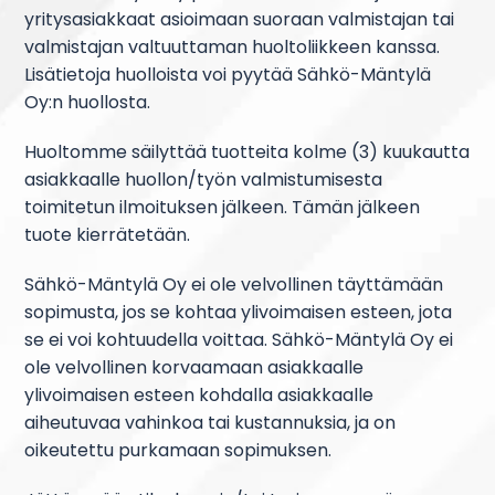
yritysasiakkaat asioimaan suoraan valmistajan tai
valmistajan valtuuttaman huoltoliikkeen kanssa.
Lisätietoja huolloista voi pyytää Sähkö-Mäntylä
Oy:n huollosta.
Huoltomme säilyttää tuotteita kolme (3) kuukautta
asiakkaalle huollon/työn valmistumisesta
toimitetun ilmoituksen jälkeen. Tämän jälkeen
tuote kierrätetään.
Sähkö-Mäntylä Oy ei ole velvollinen täyttämään
sopimusta, jos se kohtaa ylivoimaisen esteen, jota
se ei voi kohtuudella voittaa. Sähkö-Mäntylä Oy ei
ole velvollinen korvaamaan asiakkaalle
ylivoimaisen esteen kohdalla asiakkaalle
aiheutuvaa vahinkoa tai kustannuksia, ja on
oikeutettu purkamaan sopimuksen.