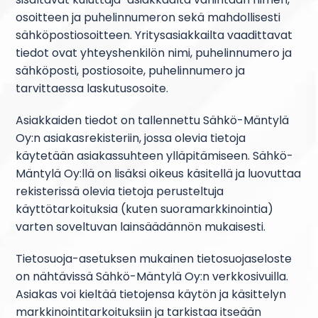
osoitteen ja puhelinnumeron sekä mahdollisesti
sähköpostiosoitteen. Yritysasiakkailta vaadittavat
tiedot ovat yhteyshenkilön nimi, puhelinnumero ja
sähköposti, postiosoite, puhelinnumero ja
tarvittaessa laskutusosoite.
Asiakkaiden tiedot on tallennettu Sähkö-Mäntylä
Oy:n asiakasrekisteriin, jossa olevia tietoja
käytetään asiakassuhteen ylläpitämiseen. Sähkö-
Mäntylä Oy:llä on lisäksi oikeus käsitellä ja luovuttaa
rekisterissä olevia tietoja perusteltuja
käyttötarkoituksia (kuten suoramarkkinointia)
varten soveltuvan lainsäädännön mukaisesti.
Tietosuoja-asetuksen mukainen tietosuojaseloste
on nähtävissä Sähkö-Mäntylä Oy:n verkkosivuilla.
Asiakas voi kieltää tietojensa käytön ja käsittelyn
markkinointitarkoituksiin ja tarkistaa itseään