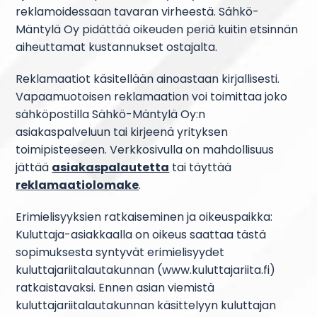
reklamoidessaan tavaran virheestä. Sähkö-
Mäntylä Oy pidättää oikeuden periä kuitin etsinnän
aiheuttamat kustannukset ostajalta.
Reklamaatiot käsitellään ainoastaan kirjallisesti.
Vapaamuotoisen reklamaation voi toimittaa joko
sähköpostilla Sähkö-Mäntylä Oy:n
asiakaspalveluun tai kirjeenä yrityksen
toimipisteeseen. Verkkosivulla on mahdollisuus
jättää
asiakaspalautetta
tai täyttää
reklamaatiolomake
.
Erimielisyyksien ratkaiseminen ja oikeuspaikka:
Kuluttaja-asiakkaalla on oikeus saattaa tästä
sopimuksesta syntyvät erimielisyydet
kuluttajariitalautakunnan (www.kuluttajariita.fi)
ratkaistavaksi. Ennen asian viemistä
kuluttajariitalautakunnan käsittelyyn kuluttajan