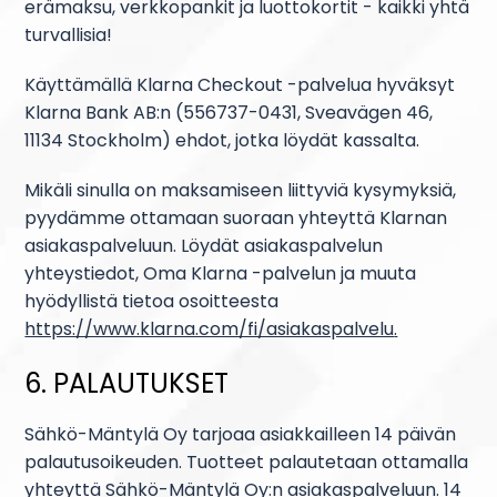
erämaksu, verkkopankit ja luottokortit - kaikki yhtä
turvallisia!
Käyttämällä Klarna Checkout -palvelua hyväksyt
Klarna Bank AB:n (556737-0431, Sveavägen 46,
11134 Stockholm) ehdot, jotka löydät kassalta.
Mikäli sinulla on maksamiseen liittyviä kysymyksiä,
pyydämme ottamaan suoraan yhteyttä Klarnan
asiakaspalveluun. Löydät asiakaspalvelun
yhteystiedot, Oma Klarna -palvelun ja muuta
hyödyllistä tietoa osoitteesta
https://www.klarna.com/fi/asiakaspalvelu
.
6. PALAUTUKSET
Sähkö-Mäntylä Oy tarjoaa asiakkailleen 14 päivän
palautusoikeuden. Tuotteet palautetaan ottamalla
yhteyttä Sähkö-Mäntylä Oy:n asiakaspalveluun. 14