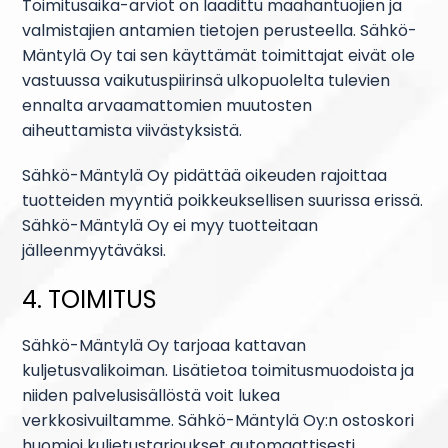
Toimitusaika-arviot on laadittu maahantuojien ja
valmistajien antamien tietojen perusteella. Sähkö-
Mäntylä Oy tai sen käyttämät toimittajat eivät ole
vastuussa vaikutuspiirinsä ulkopuolelta tulevien
ennalta arvaamattomien muutosten
aiheuttamista viivästyksistä.
Sähkö-Mäntylä Oy pidättää oikeuden rajoittaa
tuotteiden myyntiä poikkeuksellisen suurissa erissä.
Sähkö-Mäntylä Oy ei myy tuotteitaan
jälleenmyytäväksi.
4. TOIMITUS
Sähkö-Mäntylä Oy tarjoaa kattavan
kuljetusvalikoiman. Lisätietoa toimitusmuodoista ja
niiden palvelusisällöstä voit lukea
verkkosivuiltamme. Sähkö-Mäntylä Oy:n ostoskori
huomioi kuljetustarjoukset automaattisesti.