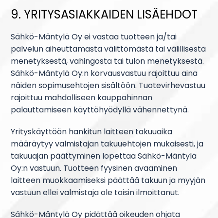
9. YRITYSASIAKKAIDEN LISÄEHDOT
Sähkö-Mäntylä Oy ei vastaa tuotteen ja/tai
palvelun aiheuttamasta välittömästä tai välillisestä
menetyksestä, vahingosta tai tulon menetyksestä.
Sähkö-Mäntylä Oy:n korvausvastuu rajoittuu aina
näiden sopimusehtojen sisältöön. Tuotevirhevastuu
rajoittuu mahdolliseen kauppahinnan
palauttamiseen käyttöhyödyllä vähennettynä.
Yrityskäyttöön hankitun laitteen takuuaika
määräytyy valmistajan takuuehtojen mukaisesti, ja
takuuajan päättyminen lopettaa Sähkö-Mäntylä
Oy:n vastuun. Tuotteen fyysinen avaaminen
laitteen muokkaamiseksi päättää takuun ja myyjän
vastuun ellei valmistaja ole toisin ilmoittanut.
Sähkö-Mäntylä Oy pidättää oikeuden ohjata