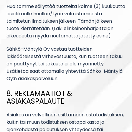
Huoltomme säilyttää tuotteita kolme (3) kuukautta
asiakkaalle huollon/työn valmistumisesta
toimitetun ilmoituksen jälkeen. Tämän jälkeen
tuote kierrätetään. (Laki elinkeinonharjoittajan
oikeudesta myydä noutamatta jätetty esine)
Sähkö-Mäntylä Oy vastaa tuotteiden
lakisääteisestä virhevastuusta, kun tuotteen takuu
on päättynyt tai takuuta ei ole myönnetty.
Lisätietoa saat ottamalla yhteyttä Sähkö-Mäntylä
Oy:n asiakaspalveluun.
8. REKLAMAATIOT &
ASIAKASPALAUTE
Asiakas on velvollinen esittämään ostotodistuksen,
kuitin tai muun todistuksen ostopaikasta ja –
ajankohdasta palautuksen yhteydessä tai