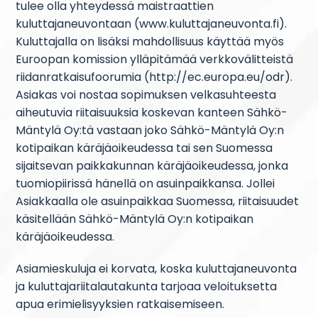
tulee olla yhteydessä maistraattien
kuluttajaneuvontaan (www.kuluttajaneuvonta.fi).
Kuluttajalla on lisäksi mahdollisuus käyttää myös
Euroopan komission ylläpitämää verkkovälitteistä
riidanratkaisufoorumia (http://ec.europa.eu/odr).
Asiakas voi nostaa sopimuksen velkasuhteesta
aiheutuvia riitaisuuksia koskevan kanteen Sähkö-
Mäntylä Oy:tä vastaan joko Sähkö-Mäntylä Oy:n
kotipaikan käräjäoikeudessa tai sen Suomessa
sijaitsevan paikkakunnan käräjäoikeudessa, jonka
tuomiopiirissä hänellä on asuinpaikkansa. Jollei
Asiakkaalla ole asuinpaikkaa Suomessa, riitaisuudet
käsitellään Sähkö-Mäntylä Oy:n kotipaikan
käräjäoikeudessa.
Asiamieskuluja ei korvata, koska kuluttajaneuvonta
ja kuluttajariitalautakunta tarjoaa veloituksetta
apua erimielisyyksien ratkaisemiseen.