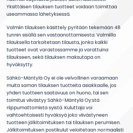
Yksittäisen tilauksen tuotteet voidaan toimittaa
useammassa lähetyksessä.
Valmiin tilauksen käsittely pyritään tekemään 48
tunnin sisällä sen vastaanottamisesta. Valmiilla
tilauksella tarkoitetaan tilausta, jonka kaikki
tuotteet ovat varastossamme ja varattuina
tilaukseen, sekä tilauksen maksutapa on
hyväksytty.
Sähkö-Mäntylä Oy ei ole velvollinen varaamaan
muita saman tilauksen tuotteita asiakkaalle, jos
yhden tuotteen saatavuus on huono, tai sen
toimitus viivästyy Sähkö-Mäntylä Oy:stä
riippumattomista syistä. Kuluttaja voi
vaihtoehtoisesti hyväksyä joko viivästyneen
tuotteen jälkitoimituksen tai tilauksen perumisen.
Jälkitoimituksen postikulut veloitetaan normaalisti