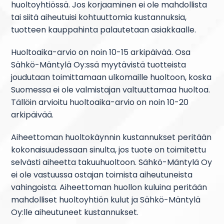
huoltoyhtiössä. Jos korjaaminen ei ole mahdollista
tai siitä aiheutuisi kohtuuttomia kustannuksia,
tuotteen kauppahinta palautetaan asiakkaalle.
Huoltoaika-arvio on noin 10-15 arkipäivää. Osa
Sähkö-Mäntylä Oy:ssä myytävistä tuotteista
joudutaan toimittamaan ulkomaille huoltoon, koska
Suomessa ei ole valmistajan valtuuttamaa huoltoa.
Tällöin arvioitu huoltoaika-arvio on noin 10-20
arkipäivää.
Aiheettoman huoltokäynnin kustannukset peritään
kokonaisuudessaan sinulta, jos tuote on toimitettu
selvästi aiheetta takuuhuoltoon. Sähkö-Mäntylä Oy
ei ole vastuussa ostajan toimista aiheutuneista
vahingoista. Aiheettoman huollon kuluina peritään
mahdolliset huoltoyhtiön kulut ja Sähkö-Mäntylä
Oy:lle aiheutuneet kustannukset.