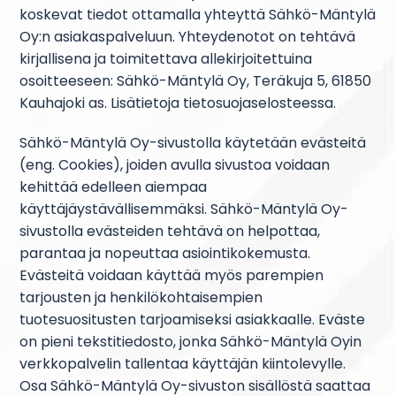
koskevat tiedot ottamalla yhteyttä Sähkö-Mäntylä
Oy:n asiakaspalveluun. Yhteydenotot on tehtävä
kirjallisena ja toimitettava allekirjoitettuina
osoitteeseen: Sähkö-Mäntylä Oy, Teräkuja 5, 61850
Kauhajoki as. Lisätietoja tietosuojaselosteessa.
Sähkö-Mäntylä Oy-sivustolla käytetään evästeitä
(eng. Cookies), joiden avulla sivustoa voidaan
kehittää edelleen aiempaa
käyttäjäystävällisemmäksi. Sähkö-Mäntylä Oy-
sivustolla evästeiden tehtävä on helpottaa,
parantaa ja nopeuttaa asiointikokemusta.
Evästeitä voidaan käyttää myös parempien
tarjousten ja henkilökohtaisempien
tuotesuositusten tarjoamiseksi asiakkaalle. Eväste
on pieni tekstitiedosto, jonka Sähkö-Mäntylä Oyin
verkkopalvelin tallentaa käyttäjän kiintolevylle.
Osa Sähkö-Mäntylä Oy-sivuston sisällöstä saattaa