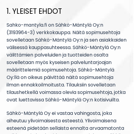
1. YLEISET EHDOT
Sahko-mantyla.fi on Sähkö-Mäntylä Oy:n
(3193964-3) verkkokauppa. Näitä sopimusehtoja
sovelletaan Sähkö-Mäntylä Oy:n ja sen asiakkaiden
välisessä kauppasuhteessa. Sähkö-Mäntylä Oy:n
välittämien palveluiden ja tuotteiden osalta
sovelletaan myös kyseisen palveluntarjoajan
määrittelemiä sopimusehtoja. Sähkö-Mäntylä
Oy:llä on oikeus päivittää näitä sopimusehtoja
ilman ennakkoilmoitusta. Tilauksiin sovelletaan
tilaushetkellä voimassa olevia sopimusehtoja, jotka
ovat luettavissa Sähkö-Mäntylä Oy:n kotisivuilta.
Sähkö-Mäntylä Oy ei vastaa vahingosta, joka
aiheutuu ylivoimaisesta esteestä. Ylivoimaisena
esteenä pidetään sellaista ennalta arvaamatonta