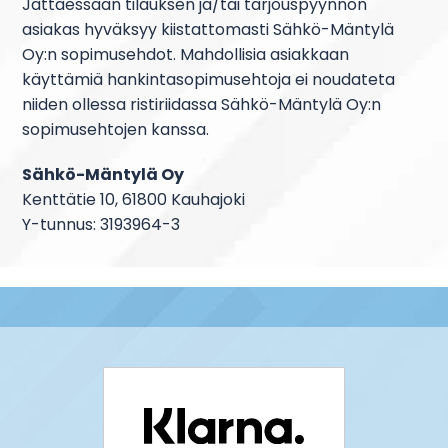
Jättäessään tilauksen ja/tai tarjouspyynnön
asiakas hyväksyy kiistattomasti Sähkö-Mäntylä
Oy:n sopimusehdot. Mahdollisia asiakkaan
käyttämiä hankintasopimusehtoja ei noudateta
niiden ollessa ristiriidassa Sähkö-Mäntylä Oy:n
sopimusehtojen kanssa.
Sähkö-Mäntylä Oy
Kenttätie 10, 61800 Kauhajoki
Y-tunnus: 3193964-3