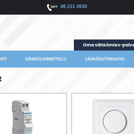
06 231 4930
Oma sähkömies-palve
NTI
SÄHKÖSUUNNITTELU
SÄHKÖAUTOMAATIO
t