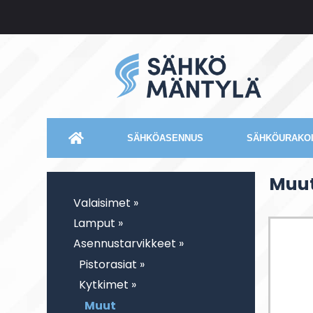
SÄHKÖASENNUS
SÄHKÖURAKOI
Muu
Valaisimet »
Lamput »
Asennustarvikkeet »
Pistorasiat »
Kytkimet »
Muut