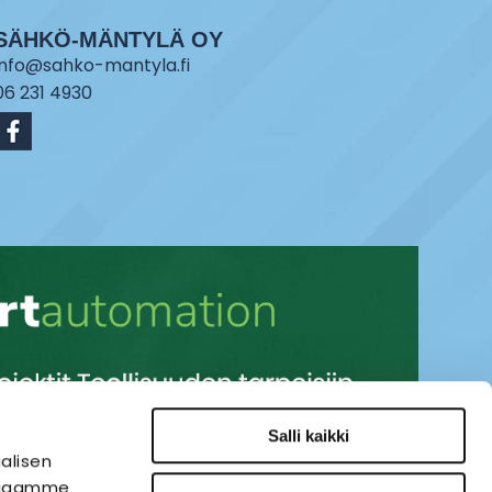
SÄHKÖ-MÄNTYLÄ OY
info@sahko-mantyla.fi
06 231 4930
Salli kaikki
alisen
i jaamme