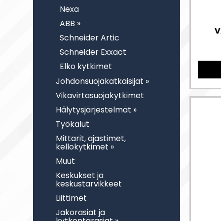
Nexa
ABB »
V
Schneider Artic
Schneider Exxact
Elko kytkimet
Johdonsuojakatkaisijat »
Vikavirtasuojakytkimet
Hälytysjärjestelmät »
Työkalut
Mittarit, ajastimet,
kellokytkimet »
Muut
Keskukset ja
keskustarvikkeet
Liittimet
Jakorasiat ja
kytkentärasiat »