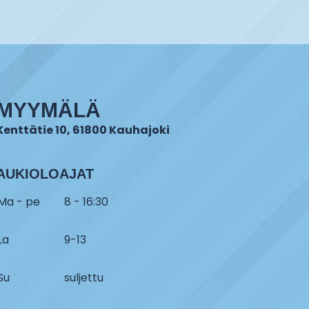
MYYMÄLÄ
Kenttätie 10, 61800 Kauhajoki
AUKIOLOAJAT
Ma - pe
8 - 16:30
La
9-13
Su
suljettu