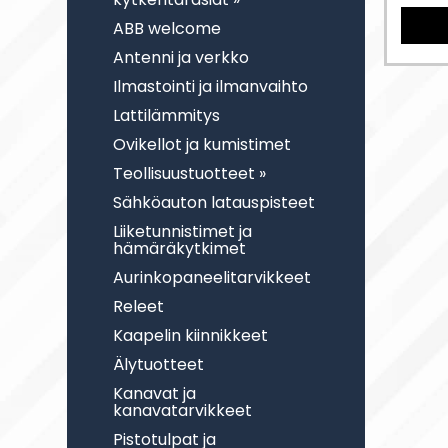
ABB welcome
Antenni ja verkko
Ilmastointi ja ilmanvaihto
Lattilämmitys
Ovikellot ja kumistimet
Teollisuustuotteet »
Sähköauton latauspisteet
Liiketunnistimet ja
hämäräkytkimet
Aurinkopaneelitarvikkeet
Releet
Kaapelin kiinnikkeet
Älytuotteet
Kanavat ja
kanavatarvikkeet
Pistotulpat ja