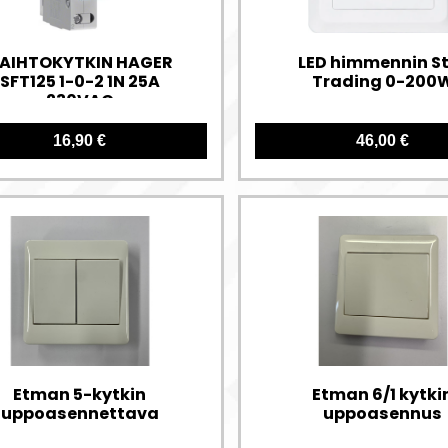
AIHTOKYTKIN HAGER
LED himmennin S
SFT125 1-0-2 1N 25A
Trading 0-200
230VAC
16,90 €
46,00 €
Etman 5-kytkin
Etman 6/1 kytki
uppoasennettava
uppoasennus