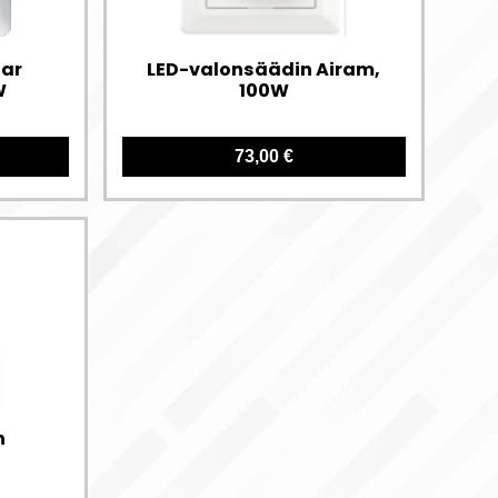
tar
LED-valonsäädin Airam,
W
100W
73,00 €
n