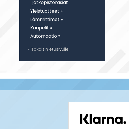
jatkopistorasiat
Yleistuotteet »
Lämmittimet »
Kaapelit »
Automaatio »
« Takaisin etusivulle