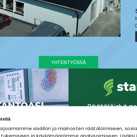
YHTEISTYÖSSÄ
teitä
rjoamamme sisällön ja mainosten räätälöimiseen, sosia
 tukemiseen ja kävijämäärämme analysoimiseen. Lisäks