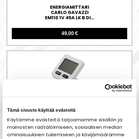
ENERGIAMITTARI
CARLO GAVAZZI
EM110 1V 45A LK B DIN
PFB
49,00 €
UUTUUS
Tämä sivusto käyttää evästeitä
Käytämme evästeitä tarjoamamme sisällön ja
Energiamittari
pistorasiaan OPAL
mainosten räätälöimiseen, sosiaalisen median
ominaisuuksien tukemiseen ja kävijämäärämme