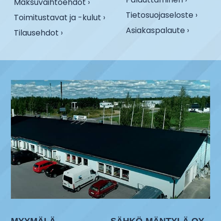
Maksuvaihtoehdot ›
Tietosuojaseloste ›
Toimitustavat ja -kulut ›
Asiakaspalaute ›
Tilausehdot ›
MYYMÄLÄ
SÄHKÖ-MÄNTYLÄ OY