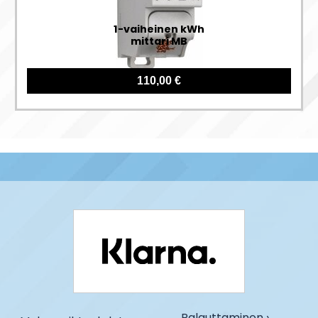
1-vaiheinen kWh
mittari MB
110,00 €
Palauttaminen ›