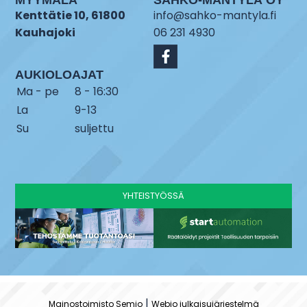
Kenttätie 10, 61800
info@sahko-mantyla.fi
Kauhajoki
06 231 4930
AUKIOLOAJAT
Ma - pe
8 - 16:30
La
9-13
Su
suljettu
YHTEISTYÖSSÄ
|
Mainostoimisto Semio
Webio julkaisujärjestelmä