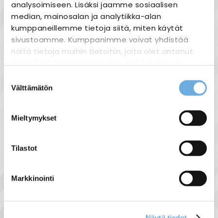
19,00 €
analysoimiseen. Lisäksi jaamme sosiaalisen
median, mainosalan ja analytiikka-alan
kumppaneillemme tietoja siitä, miten käytät
sivustoamme. Kumppanimme voivat yhdistää
näitä tietoja muihin tietoihin, joita olet antanut
heille tai joita on kerätty, kun olet käyttänyt
heidän palvelujaan.
Suostumuksen
Välttämätön
valinta
sahko-
Lisätietoja:
mantyla.fi/info/tietosuojaseloste/
Mieltymykset
1-vaiheinen kWh
mittari Carlo Gavazzi
Tilastot
66,00 €
Markkinointi
Näytä tiedot