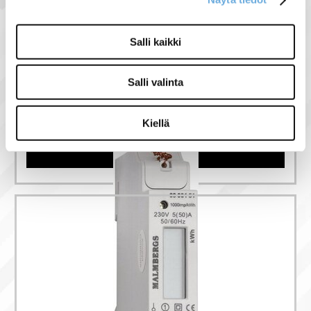
Salli kaikki
Salli valinta
1-vaiheinen kWh
mittari Eltako
Kiellä
66,00 €