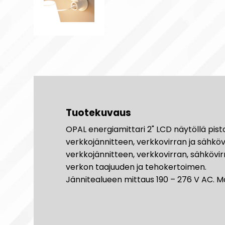
Tuotekuvaus
OPAL energiamittari 2" LCD näytöllä pisto
verkkojännitteen, verkkovirran ja sähkö
verkkojännitteen, verkkovirran, sähkövi
verkon taajuuden ja tehokertoimen.
Jännitealueen mittaus 190 – 276 V AC. M