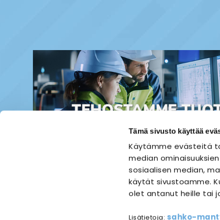
Tämä sivusto käyttää eväs
Käytämme evästeitä ta
median ominaisuuksien
sosiaalisen median, mai
käytät sivustoamme. Ku
olet antanut heille tai 
ETUSIVU
SÄHKÖASENNUS
sahko-mantyl
Lisätietoja: