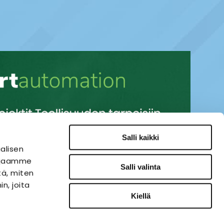
Salli kaikki
alisen
i jaamme
Salli valinta
tä, miten
n, joita
Kiellä
SÄHKÖAUTOMAATIO
VERKKOKAUPPA