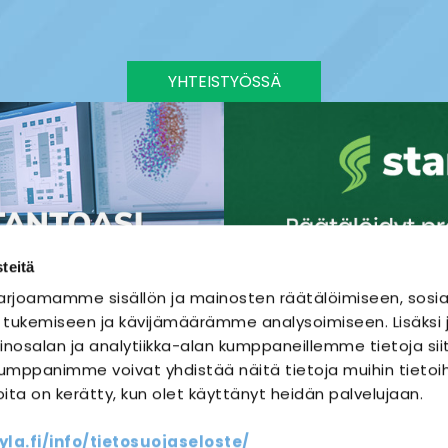
YHTEISTYÖSSÄ
teitä
rjoamamme sisällön ja mainosten räätälöimiseen, sosia
 tukemiseen ja kävijämäärämme analysoimiseen. Lisäks
nosalan ja analytiikka-alan kumppaneillemme tietoja sii
mppanimme voivat yhdistää näitä tietoja muihin tietoihi
joita on kerätty, kun olet käyttänyt heidän palvelujaan.
SÄHKÖURAKOINTI
SÄHKÖSUUNNITTELU
a.fi/info/tietosuojaseloste/