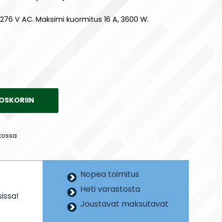
276 V AC. Maksimi kuormitus 16 A, 3600 W.
OSKORIIN
tossa
Nopea toimitus
Heti varastosta
issa!
Joustavat maksutavat