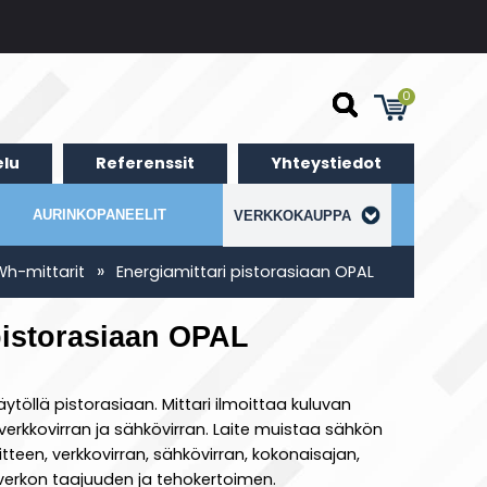
0
lu
Referenssit
Yhteystiedot
AURINKOPANEELIT
VERKKOKAUPPA
»
Wh-mittarit
Energiamittari pistorasiaan OPAL
pistorasiaan OPAL
ytöllä pistorasiaan. Mittari ilmoittaa kuluvan
 verkkovirran ja sähkövirran. Laite muistaa sähkön
teen, verkkovirran, sähkövirran, kokonaisajan,
verkon taajuuden ja tehokertoimen.