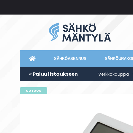
SÄHKÖASENNUS
SÄHKÖURAKOI
« Paluu listaukseen
Verkkokauppa
UUTUUS