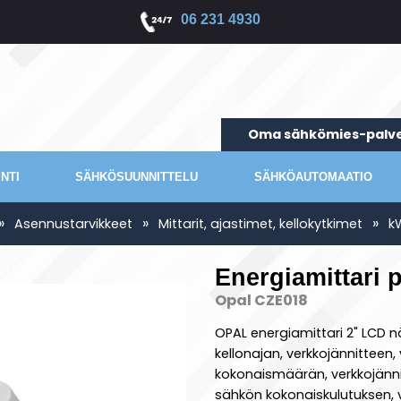
06 231 4930
Oma sähkömies-palve
NTI
SÄHKÖSUUNNITTELU
SÄHKÖAUTOMAATIO
»
»
»
Asennustarvikkeet
Mittarit, ajastimet, kellokytkimet
k
Energiamittari 
Opal CZE018
OPAL energiamittari 2" LCD nä
kellonajan, verkkojännitteen,
kokonaismäärän, verkkojännit
sähkön kokonaiskulutuksen, 