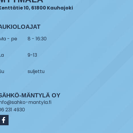
Kenttätie 10, 61800 Kauhajoki
AUKIOLOAJAT
Ma - pe
8 - 16:30
La
9-13
Su
suljettu
SÄHKÖ-MÄNTYLÄ OY
info@sahko-mantyla.fi
06 231 4930