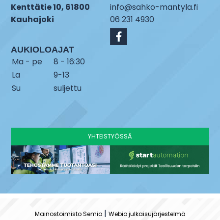
Kenttätie 10, 61800
info@sahko-mantyla.fi
Kauhajoki
06 231 4930
AUKIOLOAJAT
Ma - pe
8 - 16:30
La
9-13
Su
suljettu
YHTEISTYÖSSÄ
|
Mainostoimisto Semio
Webio julkaisujärjestelmä