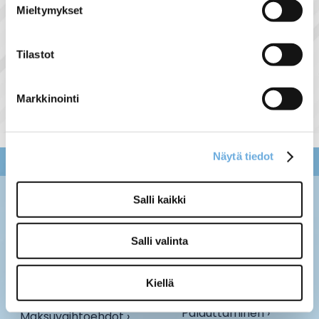
Mieltymykset
Jakorasia AP9 IP65
Tilastot
5,00 €
Markkinointi
Näytä tiedot
Salli kaikki
Salli valinta
Kiellä
Palauttaminen ›
Maksuvaihtoehdot ›