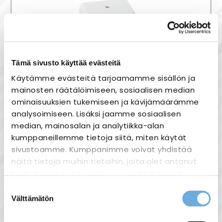
Tämä sivusto käyttää evästeitä
Putkilankarasia AP12
Käytämme evästeitä tarjoamamme sisällön ja
IP20
mainosten räätälöimiseen, sosiaalisen median
ominaisuuksien tukemiseen ja kävijämäärämme
9,00 €
analysoimiseen. Lisäksi jaamme sosiaalisen
median, mainosalan ja analytiikka-alan
kumppaneillemme tietoja siitä, miten käytät
sivustoamme. Kumppanimme voivat yhdistää
näitä tietoja muihin tietoihin, joita olet antanut
heille tai joita on kerätty, kun olet käyttänyt
heidän palvelujaan.
Suostumuksen
Välttämätön
valinta
sahko-
Lisätietoja:
mantyla.fi/info/tietosuojaseloste/