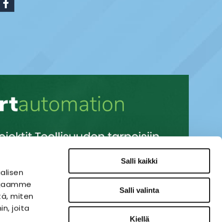
Salli kaikki
alisen
i jaamme
Salli valinta
tä, miten
n, joita
Kiellä
SÄHKÖAUTOMAATIO
VERKKOKAUPPA