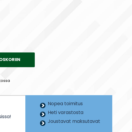
OSKORIIN
tossa
Nopea toimitus
Heti varastosta
issa!
Joustavat maksutavat