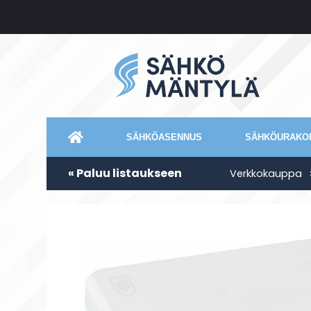
SÄHKÖASENNUS
SÄHKÖURAKOI
« Paluu listaukseen
Verkkokauppa