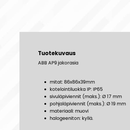
Tuotekuvaus
ABB AP9 jakorasia
mitat: 86x86x39mm
kotelointiluokka IP: IP65
sivuläpiviennit (maks.): Ø 17 mm
pohjaläpiviennit (maks.): Ø 19 mm
materiaali: muovi
halogeeniton: kyllä.