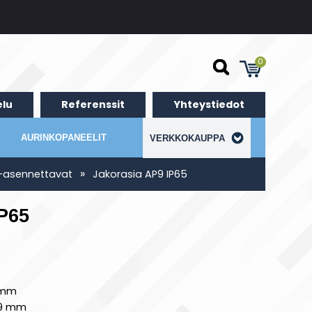
0
lu
Referenssit
Yhteystiedot
AURINKOPANEELIT
VERKKOKAUPPA
»
a-asennettavat
Jakorasia AP9 IP65
IP65
7 mm
 19 mm