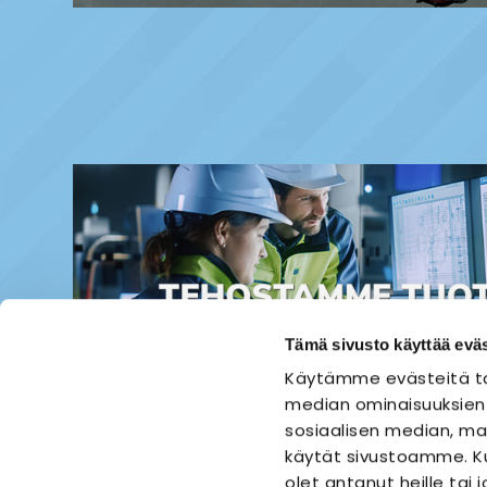
Tämä sivusto käyttää eväs
Käytämme evästeitä ta
median ominaisuuksien
sosiaalisen median, mai
käytät sivustoamme. Ku
olet antanut heille tai 
ETUSIVU
SÄHKÖASENNUS