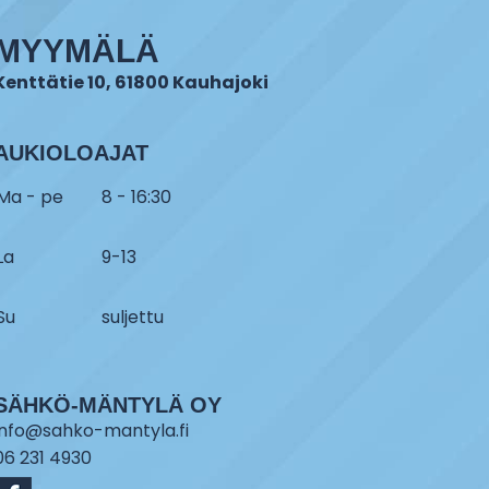
MYYMÄLÄ
Kenttätie 10, 61800 Kauhajoki
AUKIOLOAJAT
Ma - pe
8 - 16:30
La
9-13
Su
suljettu
SÄHKÖ-MÄNTYLÄ OY
info@sahko-mantyla.fi
06 231 4930