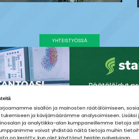
YHTEISTYÖSSÄ
teitä
rjoamamme sisällön ja mainosten räätälöimiseen, sosia
 tukemiseen ja kävijämäärämme analysoimiseen. Lisäks
nosalan ja analytiikka-alan kumppaneillemme tietoja sii
mppanimme voivat yhdistää näitä tietoja muihin tietoihi
joita on kerätty, kun olet käyttänyt heidän palvelujaan.
SÄHKÖURAKOINTI
SÄHKÖSUUNNITTELU