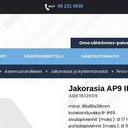
06 231 4930
Oma sähkömies-palve
NTI
SÄHKÖSUUNNITTELU
SÄHKÖAUTOMAATIO
»
»
»
Asennustarvikkeet
Jakorasiat ja kytkentärasiat
Pint
Jakorasia AP9 
ABB 1612509
mitat: 86x86x39mm
kotelointiluokka IP: IP65
sivuläpiviennit (maks.): Ø 1
pohjaläpiviennit (maks.): Ø