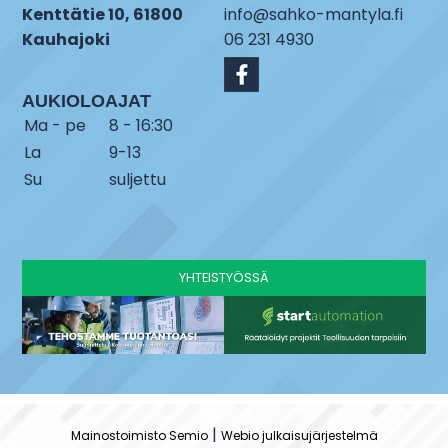
Kenttätie 10, 61800
info@sahko-mantyla.fi
Kauhajoki
06 231 4930
AUKIOLOAJAT
Ma - pe
8 - 16:30
La
9-13
Su
suljettu
YHTEISTYÖSSÄ
|
Mainostoimisto Semio
Webio julkaisujärjestelmä