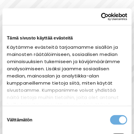
Tämä sivusto käyttää evästeitä
Käytämme evästeitä tarjoamamme sisällön ja
mainosten räätälöimiseen, sosiaalisen median
ominaisuuksien tukemiseen ja kävijämäärämme
analysoimiseen. Lisäksi jaamme sosiaalisen
median, mainosalan ja analytiikka-alan
kumppaneillemme tietoja siitä, miten käytät
sivustoamme. Kumppanimme voivat yhdistää
näitä tietoja muihin tietoihin, joita olet antanut
heille tai joita on kerätty, kun olet käyttänyt
heidän palvelujaan.
Suostumuksen
Välttämätön
valinta
sahko-
Lisätietoja:
mantyla.fi/info/tietosuojaseloste/