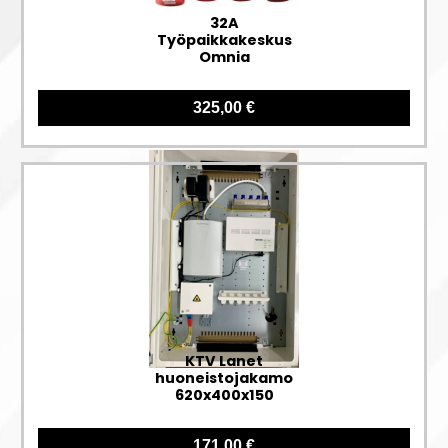
32A
Työpaikkakeskus
Omnia
325,00 €
KTV Lanet
huoneistojakamo
620x400x150
171,00 €