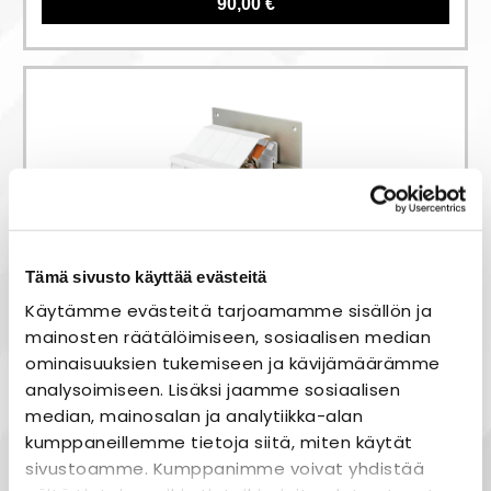
90,00 €
Tämä sivusto käyttää evästeitä
RJ45 DIN-
kiskokiinnike
Käytämme evästeitä tarjoamamme sisällön ja
runkoliittimelle
mainosten räätälöimiseen, sosiaalisen median
ominaisuuksien tukemiseen ja kävijämäärämme
10,00 €
analysoimiseen. Lisäksi jaamme sosiaalisen
median, mainosalan ja analytiikka-alan
kumppaneillemme tietoja siitä, miten käytät
sivustoamme. Kumppanimme voivat yhdistää