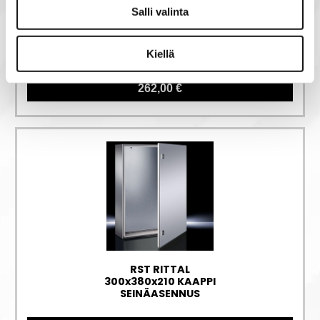
Salli valinta
KYTKENTÄKAAPPI,
IP65, 500X600X230
MM
Kiellä
262,00 €
RST RITTAL
300x380x210 KAAPPI
SEINÄASENNUS