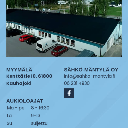
MYYMÄLÄ
SÄHKÖ-MÄNTYLÄ OY
Kenttätie 10, 61800
info@sahko-mantyla.fi
Kauhajoki
06 231 4930
AUKIOLOAJAT
Ma - pe
8 - 16:30
La
9-13
Su
suljettu