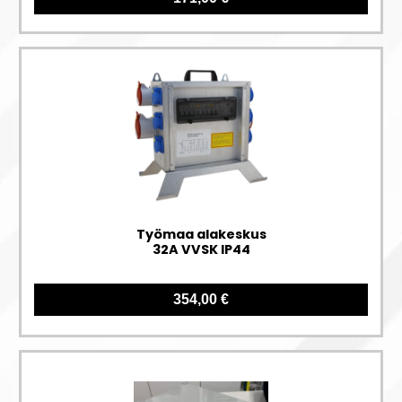
Työmaa alakeskus
32A VVSK IP44
354,00 €