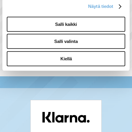
Näytä tiedot
Salli kaikki
Näytä lisää tuotteita
Keskukset ja keskustarvikkeet
Salli valinta
tuoteryhmästä
Kiellä