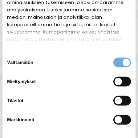
ominaisuuksien tukemiseen ja kävijämäärämme
analysoimiseen. Lisäksi jaamme sosiaalisen
Nopea toimitus
median, mainosalan ja analytiikka-alan
Heti varastosta
kumppaneillemme tietoja siitä, miten käytät
sivustoamme. Kumppanimme voivat yhdistää
Joustavat maksutavat
näitä tietoja muihin tietoihin, joita olet antanut
heille tai joita on kerätty, kun olet käyttänyt
heidän palvelujaan.
Suostumuksen
Välttämätön
valinta
sahko-
Lisätietoja:
Tuotekuvaus
mantyla.fi/info/tietosuojaseloste/
Pääkytkin/kuormakytkin
Mieltymykset
40A
2 mod
Tilastot
Din kisko asennukseen
Voidaan käyttää työaikaisena katkaisijana
Markkinointi
koska on lukittavissa nolla-asentoon.
Kytkentä kosketussuojattuihin liittimiin.