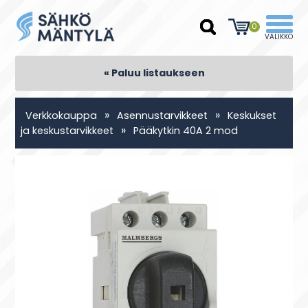
0
« Paluu listaukseen
»
»
Verkkokauppa
Asennustarvikkeet
Keskukset
»
ja keskustarvikkeet
Pääkytkin 40A 2 mod