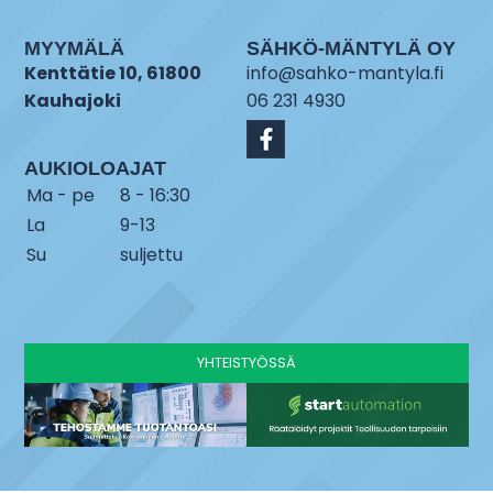
MYYMÄLÄ
SÄHKÖ-MÄNTYLÄ OY
Kenttätie 10, 61800
info@sahko-mantyla.fi
Kauhajoki
06 231 4930
AUKIOLOAJAT
Ma - pe
8 - 16:30
La
9-13
Su
suljettu
YHTEISTYÖSSÄ