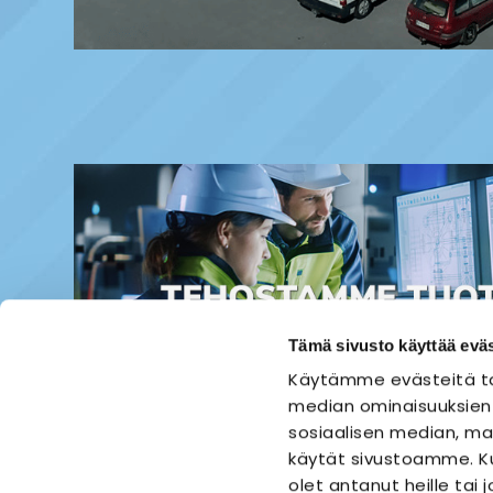
Tämä sivusto käyttää eväs
Käytämme evästeitä ta
median ominaisuuksien
sosiaalisen median, mai
käytät sivustoamme. Ku
olet antanut heille tai 
ETUSIVU
SÄHKÖASENNUS