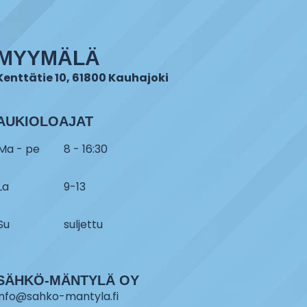
MYYMÄLÄ
Kenttätie 10, 61800 Kauhajoki
AUKIOLOAJAT
Ma - pe
8 - 16:30
La
9-13
Su
suljettu
SÄHKÖ-MÄNTYLÄ OY
info@sahko-mantyla.fi