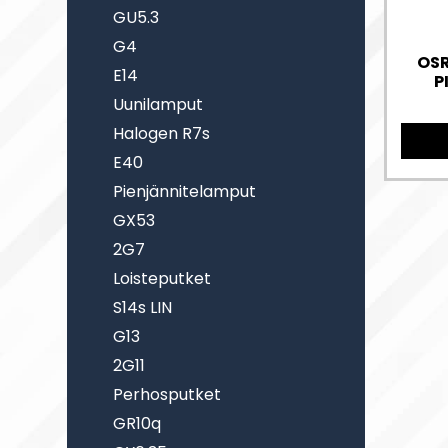
GU5.3
G4
OSR
E14
P
Uunilamput
Halogen R7s
E40
Pienjännitelamput
GX53
2G7
Loisteputket
S14s LIN
G13
2G11
Perhosputket
GR10q