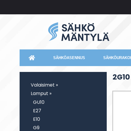
SÄHKÖASENNUS
SÄHKÖURAKOI
2G10
Valaisimet »
Lamput »
GU10
E27
E10
G9