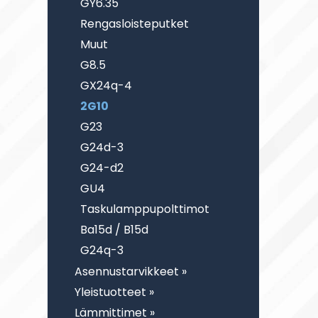
GY6.35
Rengasloisteputket
Muut
G8.5
GX24q-4
2G10
G23
G24d-3
G24-d2
GU4
Taskulamppupolttimot
Ba15d / B15d
G24q-3
Asennustarvikkeet »
Yleistuotteet »
Lämmittimet »