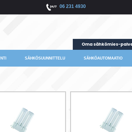
06 231 4930
Oma sähkömies-palve
NTI
SÄHKÖSUUNNITTELU
SÄHKÖAUTOMAATIO