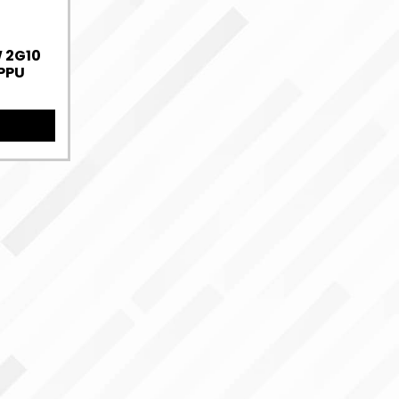
 2G10
PPU