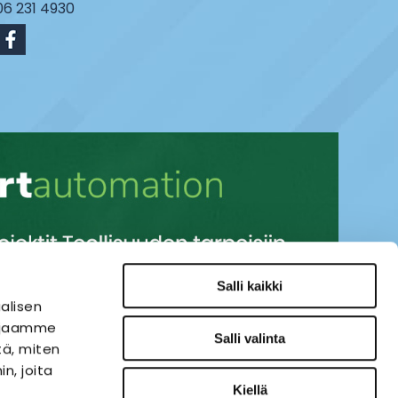
06 231 4930
Salli kaikki
alisen
i jaamme
Salli valinta
tä, miten
n, joita
Kiellä
SÄHKÖAUTOMAATIO
VERKKOKAUPPA