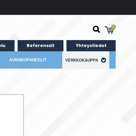
0
lu
Referenssit
Yhteystiedot
AURINKOPANEELIT
VERKKOKAUPPA