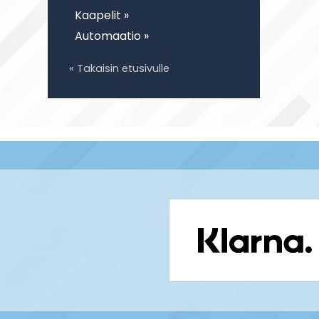
Kaapelit »
Automaatio »
« Takaisin etusivulle