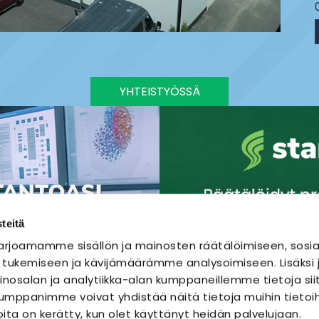
YHTEISTYÖSSÄ
teitä
rjoamamme sisällön ja mainosten räätälöimiseen, sosia
 tukemiseen ja kävijämäärämme analysoimiseen. Lisäks
nosalan ja analytiikka-alan kumppaneillemme tietoja sii
mppanimme voivat yhdistää näitä tietoja muihin tietoihi
joita on kerätty, kun olet käyttänyt heidän palvelujaan.
SÄHKÖURAKOINTI
SÄHKÖSUUNNITTELU