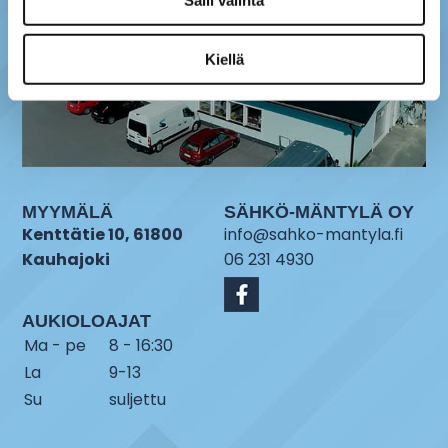
Salli valinta
Kiellä
MYYMÄLÄ
SÄHKÖ-MÄNTYLÄ OY
Kenttätie 10, 61800
info@sahko-mantyla.fi
Kauhajoki
06 231 4930
AUKIOLOAJAT
Ma - pe
8 - 16:30
La
9-13
Su
suljettu