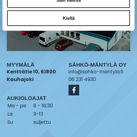
Salli valinta
Kiellä
MYYMÄLÄ
SÄHKÖ-MÄNTYLÄ OY
Kenttätie 10, 61800
info@sahko-mantyla.fi
Kauhajoki
06 231 4930
AUKIOLOAJAT
Ma - pe
8 - 16:30
La
9-13
Su
suljettu