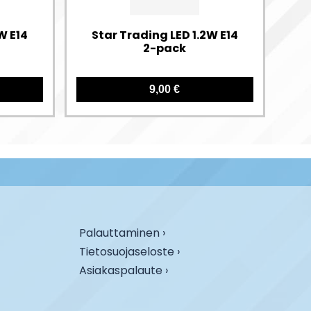
W E14
Star Trading LED 1.2W E14
2-pack
9,00 €
Palauttaminen ›
Tietosuojaseloste ›
Asiakaspalaute ›