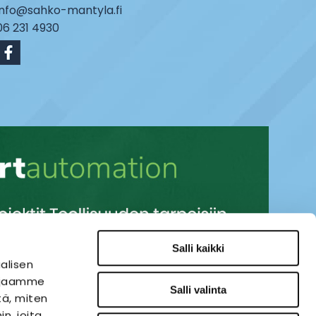
info@sahko-mantyla.fi
06 231 4930
Salli kaikki
alisen
i jaamme
Salli valinta
tä, miten
n, joita