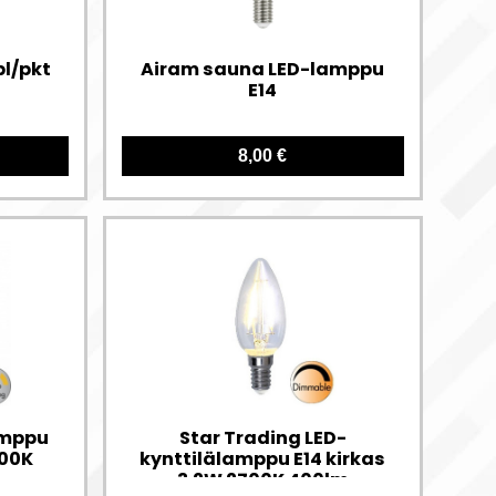
kpl/pkt
Airam sauna LED-lamppu
E14
8,00 €
amppu
Star Trading LED-
000K
kynttilälamppu E14 kirkas
3.2W 2700K 400lm