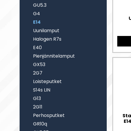
GU5.3
G4
E14
Uunilamput
Halogen R7s
E40
Pienjännitelamput
GX53
2G7
Loisteputket
S14s LIN
G13
2G11
Perhosputket
Sta
E1
GR10q