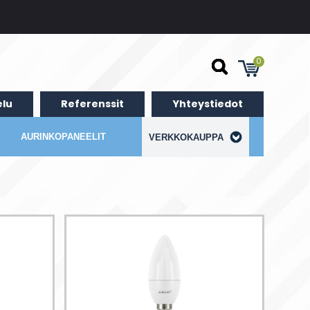
0
lu
Referenssit
Yhteystiedot
AURINKOPANEELIT
VERKKOKAUPPA