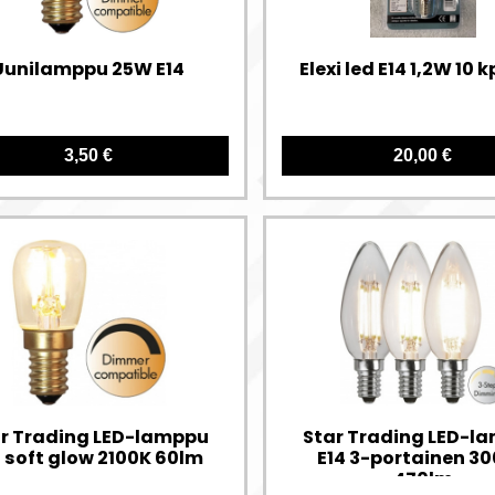
Uunilamppu 25W E14
Elexi led E14 1,2W 10 
3,50 €
20,00 €
r Trading LED-lamppu
Star Trading LED-l
4 soft glow 2100K 60lm
E14 3-portainen 3
470lm