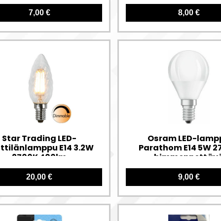
7,00 €
8,00 €
Star Trading LED-
Osram LED-lamp
ttilänlamppu E14 3.2W
Parathom E14 5W 2
2700K 400lm
himmennettäv
himmennettävä
20,00 €
9,00 €