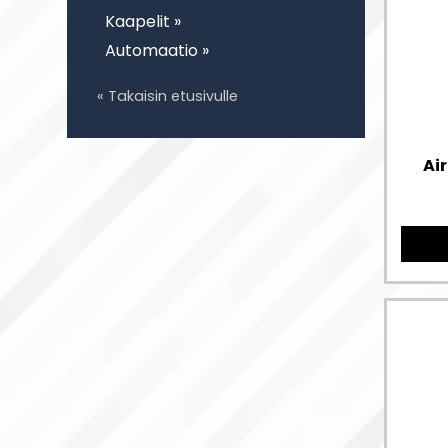
Kaapelit »
Automaatio »
« Takaisin etusivulle
Ai