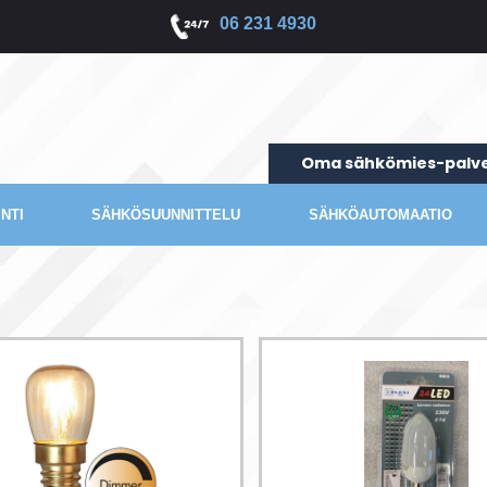
06 231 4930
Oma sähkömies-palve
NTI
SÄHKÖSUUNNITTELU
SÄHKÖAUTOMAATIO