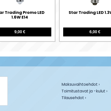
ar Trading Promo LED
Star Trading LED 1.3
1.6W E14
9,00 €
6,00 €
Maksuvaihtoehdot ›
Toimitustavat ja -kulut ›
Tilausehdot ›