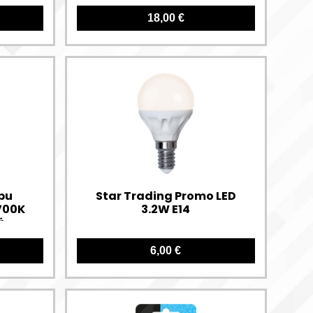
himmennettävä
18,00 €
pu
Star Trading Promo LED
700K
3.2W E14
ä
6,00 €