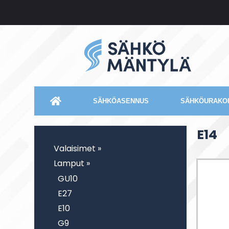
SÄHKÖASENNUS
SÄHKÖURAKOI
E14
Valaisimet »
Lamput »
GU10
E27
E10
G9