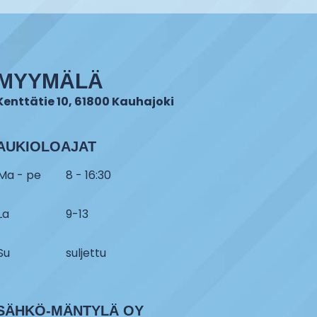
MYYMÄLÄ
Kenttätie 10, 61800 Kauhajoki
AUKIOLOAJAT
Ma - pe
8 - 16:30
La
9-13
Su
suljettu
SÄHKÖ-MÄNTYLÄ OY