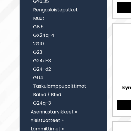
GY6.35
Rengasloisteputket
Muut
G8.5
GX24q-4
2G10
G23
G24d-3
G24-d2
GU4
Taskulamppupolttimot
kyn
Ba15d / B15d
G24q-3
Asennustarvikkeet »
Yleistuotteet »
Lämmittimet »