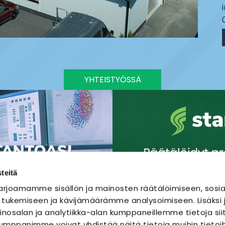
YHTEISTYÖSSÄ
teitä
rjoamamme sisällön ja mainosten räätälöimiseen, sosia
 tukemiseen ja kävijämäärämme analysoimiseen. Lisäks
nosalan ja analytiikka-alan kumppaneillemme tietoja sii
mppanimme voivat yhdistää näitä tietoja muihin tietoihi