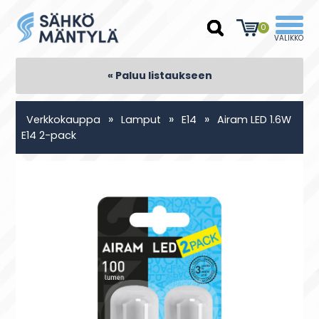
0
« Paluu listaukseen
»
»
»
Verkkokauppa
Lamput
E14
Airam LED 1.6W
E14 2-pack