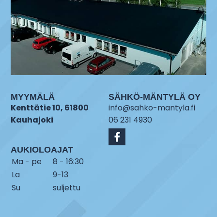
MYYMÄLÄ
SÄHKÖ-MÄNTYLÄ OY
Kenttätie 10, 61800
info@sahko-mantyla.fi
Kauhajoki
06 231 4930
AUKIOLOAJAT
Ma - pe
8 - 16:30
La
9-13
Su
suljettu