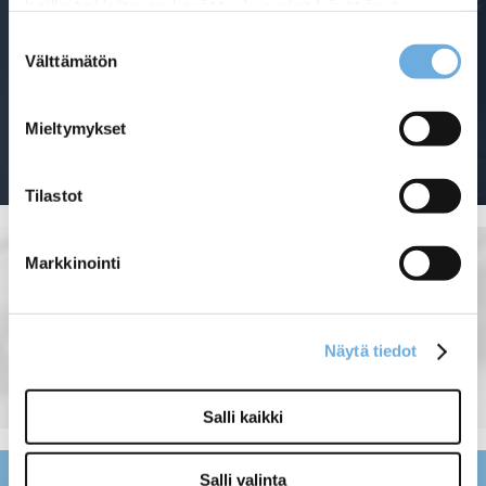
heille tai joita on kerätty, kun olet käyttänyt
heidän palvelujaan.
Suostumuksen
Välttämätön
valinta
sahko-
Lisätietoja:
mantyla.fi/info/tietosuojaseloste/
Mieltymykset
Tilastot
Markkinointi
Näytä tiedot
Salli kaikki
Salli valinta