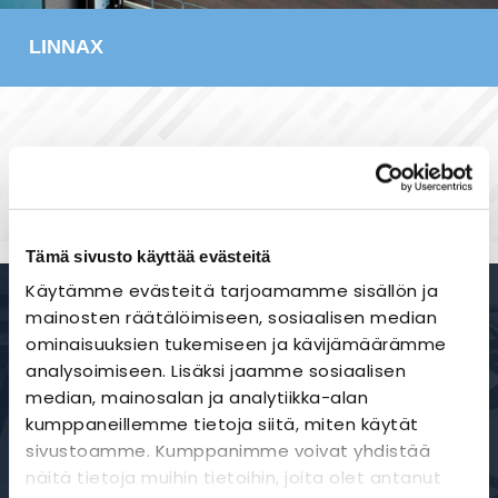
LINNAX
Tämä sivusto käyttää evästeitä
Käytämme evästeitä tarjoamamme sisällön ja
mainosten räätälöimiseen, sosiaalisen median
ominaisuuksien tukemiseen ja kävijämäärämme
analysoimiseen. Lisäksi jaamme sosiaalisen
median, mainosalan ja analytiikka-alan
kumppaneillemme tietoja siitä, miten käytät
sivustoamme. Kumppanimme voivat yhdistää
KIINNOSTUITKO? OTA YHTEYTTÄ ›
näitä tietoja muihin tietoihin, joita olet antanut