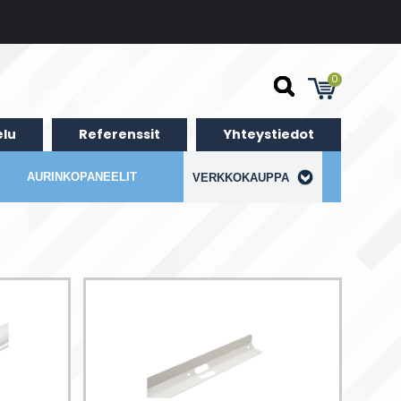
0
lu
Referenssit
Yhteystiedot
AURINKOPANEELIT
VERKKOKAUPPA