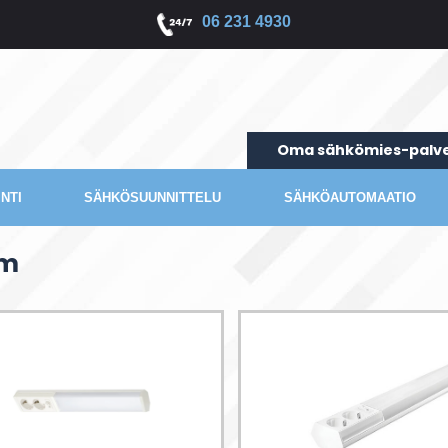
06 231 4930
Oma sähkömies-palve
NTI
SÄHKÖSUUNNITTELU
SÄHKÖAUTOMAATIO
am