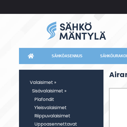
SÄHKÖASENNUS
SÄHKÖURAKOI
Air
Valaisimet »
Sisävalaisimet »
Plafondit
Yleisvalaisimet
Riippuvalaisimet
Uppoasennettavat