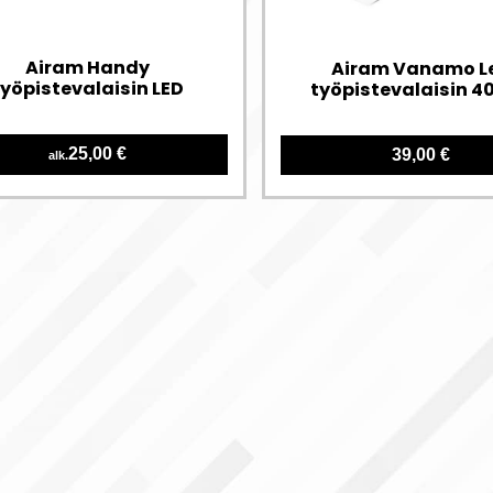
Airam Handy
Airam Vanamo L
työpistevalaisin LED
työpistevalaisin 4
25,00 €
39,00 €
alk.