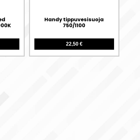
ed
Handy tippuvesisuoja
000K
750/1100
22,50 €