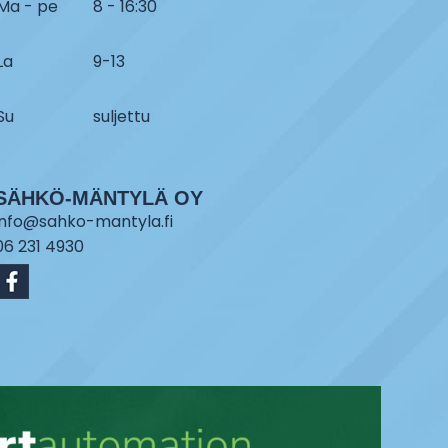
Ma - pe
8 - 16:30
La
9-13
Su
suljettu
SÄHKÖ-MÄNTYLÄ OY
info@sahko-mantyla.fi
06 231 4930