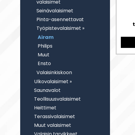
valaisimet
Seinävalaisimet
Pinta-asennettavat
Työpistevalaisimet »
Airam
Philips
Muut
Ensto
Valaisinkiskoon
Ulkovalaisimet »
Saunavalot
Teollisuusvalaisimet
Heittimet
Terassivalaisimet
Muut valaisimet
Valaisin tarvikkeet