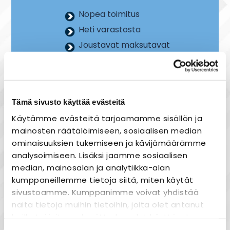
Nopea toimitus
Heti varastosta
Joustavat maksutavat
Tämä sivusto käyttää evästeitä
Tuotekuvaus
Käytämme evästeitä tarjoamamme sisällön ja
Airam Handy 450 / 550 / 750
mainosten räätälöimiseen, sosiaalisen median
ominaisuuksien tukemiseen ja kävijämäärämme
Valonlähde: LED, kiinteä
analysoimiseen. Lisäksi jaamme sosiaalisen
järjestelmän teho: 5W / 8W / 11W
median, mainosalan ja analytiikka-alan
värilämpötila: 3000/4000 K
kumppaneillemme tietoja siitä, miten käytät
valaisimen mitoitettu valovirta: 500 lm /
sivustoamme. Kumppanimme voivat yhdistää
800 lumen / 1200 lume
näitä tietoja muihin tietoihin, joita olet antanut
pituus: 450 / 550 / 750mm
heille tai joita on kerätty, kun olet käyttänyt
leveys: 74 mm
heidän palvelujaan.