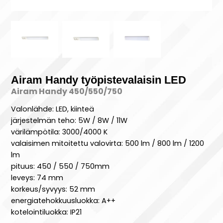
Airam Handy työpistevalaisin LED
Airam Handy 450/550/750
Valonlähde: LED, kiinteä
järjestelmän teho: 5W / 8W / 11W
värilämpötila: 3000/4000 K
valaisimen mitoitettu valovirta: 500 lm / 800 lm / 1200
lm
pituus: 450 / 550 / 750mm
leveys: 74 mm
korkeus/syvyys: 52 mm
energiatehokkuusluokka: A++
kotelointiluokka: IP21