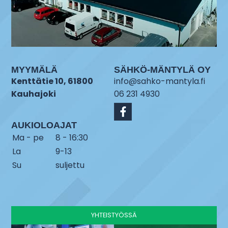
MYYMÄLÄ
SÄHKÖ-MÄNTYLÄ OY
Kenttätie 10, 61800
info@sahko-mantyla.fi
Kauhajoki
06 231 4930
AUKIOLOAJAT
Ma - pe
8 - 16:30
La
9-13
Su
suljettu
YHTEISTYÖSSÄ