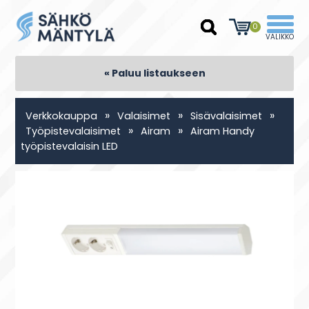
0
« Paluu listaukseen
»
»
»
Verkkokauppa
Valaisimet
Sisävalaisimet
»
»
Työpistevalaisimet
Airam
Airam Handy
työpistevalaisin LED