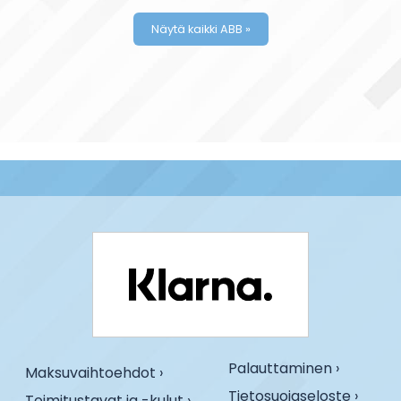
Näytä kaikki ABB »
Palauttaminen ›
Maksuvaihtoehdot ›
Tietosuojaseloste ›
Toimitustavat ja -kulut ›