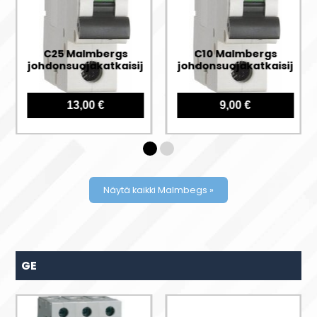
C25 Malmbergs
C10 Malmbergs
johdonsuojakatkaisija
johdonsuojakatkaisija
a
13,00 €
9,00 €
Näytä kaikki Malmbegs »
GE