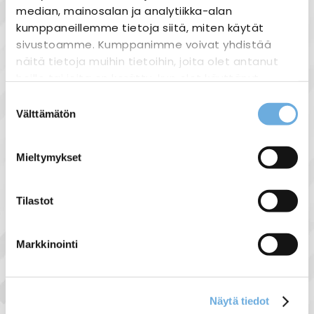
median, mainosalan ja analytiikka-alan
Hager
kumppaneillemme tietoja siitä, miten käytät
sivustoamme. Kumppanimme voivat yhdistää
näitä tietoja muihin tietoihin, joita olet antanut
heille tai joita on kerätty, kun olet käyttänyt
heidän palvelujaan.
Suostumuksen
Välttämätön
valinta
sahko-
Lisätietoja:
mantyla.fi/info/tietosuojaseloste/
Mieltymykset
VAIHTOKYTKIN
C16 Hager
HAGER SFT125 1-0-2
Tilastot
johdonsuojakatk. JL
1N 25A 230VAC
Markkinointi
2,00 €
16,90 €
Näytä kaikki Hager »
Näytä tiedot