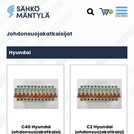
0
Johdonsuojakatkaisijat
Hyundai
C40 Hyundai
C2 Hyundai
a
johdonsuojakatkaisija
johdonsuojakatkaisija