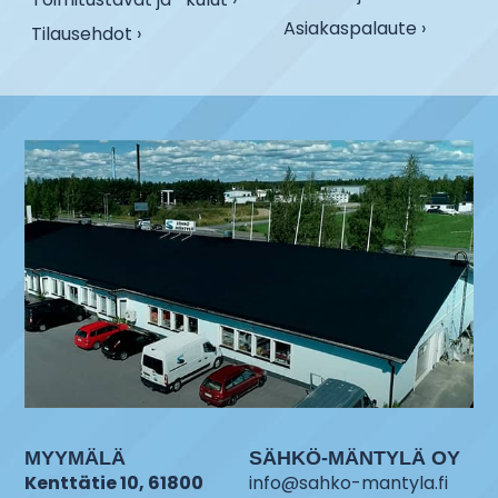
Asiakaspalaute ›
Tilausehdot ›
MYYMÄLÄ
SÄHKÖ-MÄNTYLÄ OY
Kenttätie 10, 61800
info@sahko-mantyla.fi