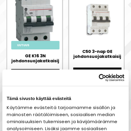
UUTUUS
C50 3-nap GE
GE K16 3N
a
johdonsuojakatkaisija
johdonsuojakatkaisija
35,00 €
13,50 €
Tämä sivusto käyttää evästeitä
Käytämme evästeitä tarjoamamme sisällön ja
Näytä kaikki GE »
mainosten räätälöimiseen, sosiaalisen median
ominaisuuksien tukemiseen ja kävijämäärämme
analysoimiseen. Lisäksi jaamme sosiaalisen