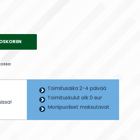
OSKORIIN
tossa
Toimitusaika 2-4 päivää
Toimituskulut alk 0 eur
issa!
Monipuoliset maksutavat