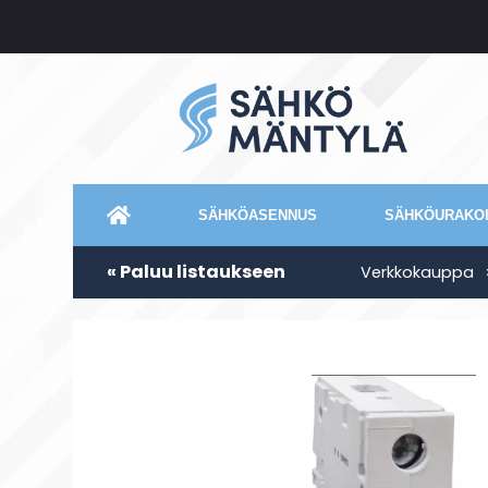
SÄHKÖASENNUS
SÄHKÖURAKOI
« Paluu listaukseen
Verkkokauppa