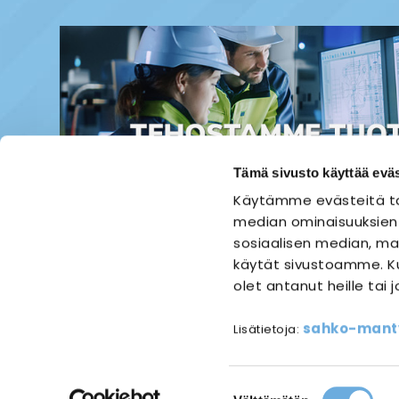
Tämä sivusto käyttää eväs
Käytämme evästeitä ta
median ominaisuuksien
sosiaalisen median, mai
käytät sivustoamme. Ku
olet antanut heille tai 
ETUSIVU
SÄHKÖASENNUS
sahko-mantyl
Lisätietoja:
Referen
Suostumuksen