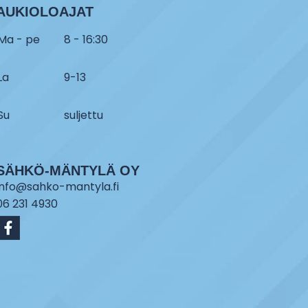
AUKIOLOAJAT
Ma - pe
8 - 16:30
La
9-13
Su
suljettu
SÄHKÖ-MÄNTYLÄ OY
info@sahko-mantyla.fi
06 231 4930