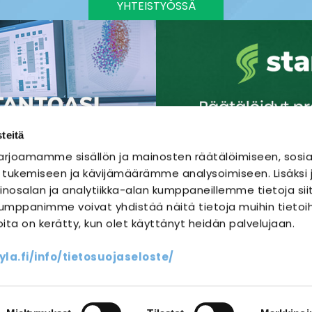
YHTEISTYÖSSÄ
teitä
rjoamamme sisällön ja mainosten räätälöimiseen, sosia
 tukemiseen ja kävijämäärämme analysoimiseen. Lisäks
nosalan ja analytiikka-alan kumppaneillemme tietoja sii
mppanimme voivat yhdistää näitä tietoja muihin tietoihi
joita on kerätty, kun olet käyttänyt heidän palvelujaan.
SÄHKÖURAKOINTI
SÄHKÖSUUNNITTELU
a.fi/info/tietosuojaseloste/
ssit
Yhteystiedot
Oma sähköm