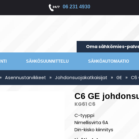
06 231 4930
Oma sähkömies-palve
NTI
SÄHKÖSUUNNITTELU
SÄHKÖAUTOMAATIO
»
»
»
»
Asennustarvikkeet
Johdonsuojakatkaisijat
GE
C6 
C6 GE johdonsu
KG61 C6
C-tyyppi
Nimellisvirta 6A
Din-kisko kiinnitys