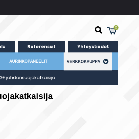
0
lu
Referenssit
Yhteystiedot
AURINKOPANEELIT
VERKKOKAUPPA
GE johdonsuojakatkaisija
ojakatkaisija