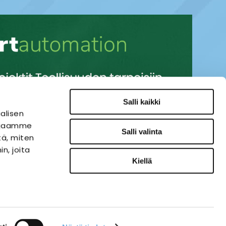
Salli kaikki
alisen
i jaamme
Salli valinta
tä, miten
n, joita
Kiellä
SÄHKÖAUTOMAATIO
VERKKOKAUPPA
ies-palvelu