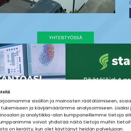
YHTEISTYÖSSÄ
teitä
rjoamamme sisällön ja mainosten räätälöimiseen, sosia
 tukemiseen ja kävijämäärämme analysoimiseen. Lisäks
nosalan ja analytiikka-alan kumppaneillemme tietoja sii
mppanimme voivat yhdistää näitä tietoja muihin tietoihi
joita on kerätty, kun olet käyttänyt heidän palvelujaan.
SÄHKÖURAKOINTI
SÄHKÖSUUNNITTELU