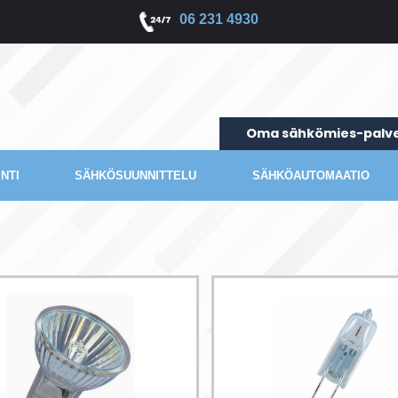
06 231 4930
Oma sähkömies-palve
NTI
SÄHKÖSUUNNITTELU
SÄHKÖAUTOMAATIO