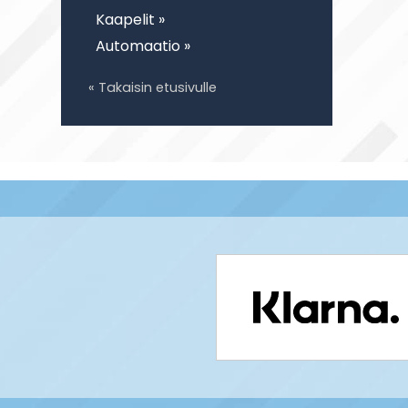
Kaapelit »
Automaatio »
« Takaisin etusivulle