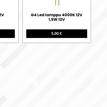
2V
G4 Led lamppu 4000K 12V
1,5W 12V
5,00 €