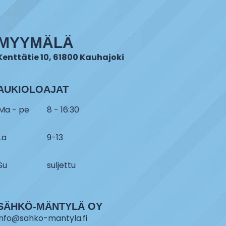
MYYMÄLÄ
Kenttätie 10, 61800 Kauhajoki
AUKIOLOAJAT
Ma - pe
8 - 16:30
La
9-13
Su
suljettu
SÄHKÖ-MÄNTYLÄ OY
info@sahko-mantyla.fi