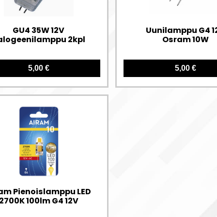
GU4 35W 12V
Uunilamppu G4 1
alogeenilamppu 2kpl
Osram 10W
5,00 €
5,00 €
am Pienoislamppu LED
2700K 100lm G4 12V