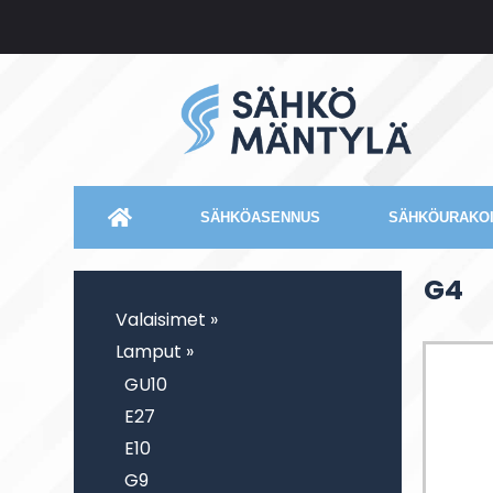
SÄHKÖASENNUS
SÄHKÖURAKOI
G4
Valaisimet »
Lamput »
GU10
E27
E10
G9