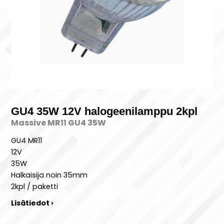
GU4 35W 12V halogeenilamppu 2kpl
Massive MR11 GU4 35W
GU4 MR11
12V
35W
Halkaisija noin 35mm
2kpl / paketti
Lisätiedot ›