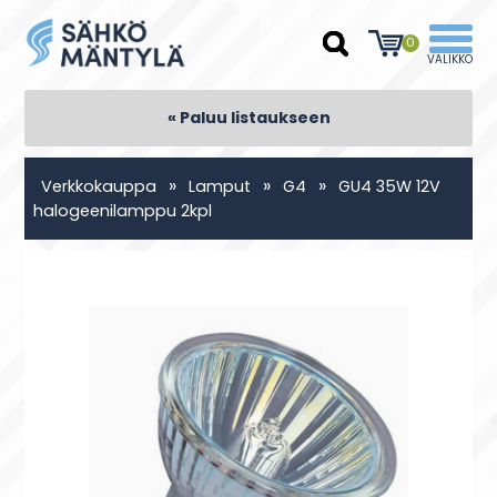
0
« Paluu listaukseen
»
»
»
Verkkokauppa
Lamput
G4
GU4 35W 12V
halogeenilamppu 2kpl