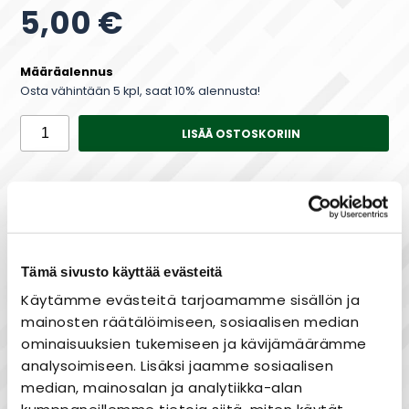
5,00 €
Määräalennus
Osta vähintään 5 kpl, saat 10% alennusta!
LISÄÄ OSTOSKORIIN
Saatavuus
Varastossa
Tämä sivusto käyttää evästeitä
Käytämme evästeitä tarjoamamme sisällön ja
Maksa joustavasti osissa!
mainosten räätälöimiseen, sosiaalisen median
ominaisuuksien tukemiseen ja kävijämäärämme
analysoimiseen. Lisäksi jaamme sosiaalisen
median, mainosalan ja analytiikka-alan
Nopea toimitus