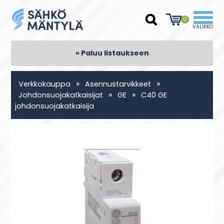
0
« Paluu listaukseen
»
»
Verkkokauppa
Asennustarvikkeet
»
»
Johdonsuojakatkaisijat
GE
C40 GE
johdonsuojakatkaisija