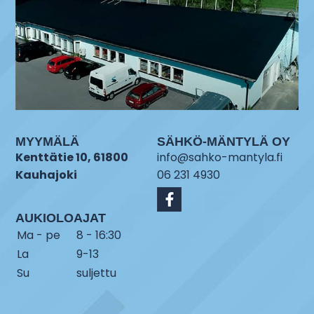
MYYMÄLÄ
SÄHKÖ-MÄNTYLÄ OY
Kenttätie 10, 61800
info@sahko-mantyla.fi
Kauhajoki
06 231 4930
AUKIOLOAJAT
Ma - pe
8 - 16:30
La
9-13
Su
suljettu