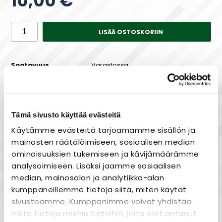
10,00 €
LISÄÄ OSTOSKORIIN
Saatavuus
Varastossa
Tämä sivusto käyttää evästeitä
Maksa joustavasti osissa!
Käytämme evästeitä tarjoamamme sisällön ja
mainosten räätälöimiseen, sosiaalisen median
ominaisuuksien tukemiseen ja kävijämäärämme
analysoimiseen. Lisäksi jaamme sosiaalisen
Nopea toimitus
median, mainosalan ja analytiikka-alan
Heti varastosta
kumppaneillemme tietoja siitä, miten käytät
sivustoamme. Kumppanimme voivat yhdistää
Joustavat maksutavat
näitä tietoja muihin tietoihin, joita olet antanut