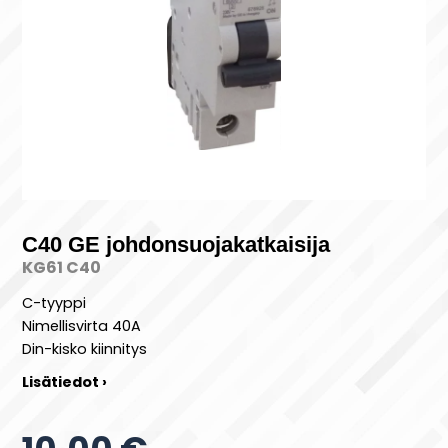
C40 GE johdonsuojakatkaisija
KG61 C40
C-tyyppi
Nimellisvirta 40A
Din-kisko kiinnitys
Lisätiedot ›