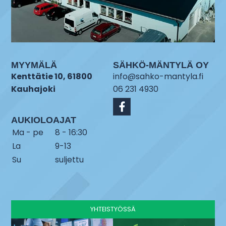
MYYMÄLÄ
SÄHKÖ-MÄNTYLÄ OY
Kenttätie 10, 61800
info@sahko-mantyla.fi
Kauhajoki
06 231 4930
AUKIOLOAJAT
Ma - pe
8 - 16:30
La
9-13
Su
suljettu
YHTEISTYÖSSÄ