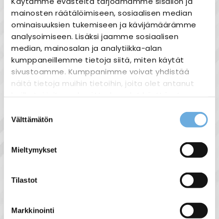
Käytämme evästeitä tarjoamamme sisällön ja
Tuotekuvaus
mainosten räätälöimiseen, sosiaalisen median
ominaisuuksien tukemiseen ja kävijämäärämme
Tippuvesisuoja valaisimeen Handy
analysoimiseen. Lisäksi jaamme sosiaalisen
750/1100, valkoinen.
median, mainosalan ja analytiikka-alan
kumppaneillemme tietoja siitä, miten käytät
sivustoamme. Kumppanimme voivat yhdistää
näitä tietoja muihin tietoihin, joita olet antanut
heille tai joita on kerätty, kun olet käyttänyt
Näytä lisää tuotteita
heidän palvelujaan.
Suostumuksen
Airam tuoteryhmästä
Välttämätön
valinta
sahko-
Lisätietoja:
mantyla.fi/info/tietosuojaseloste/
Mieltymykset
Liittyvät tuotteet
Tilastot
Markkinointi