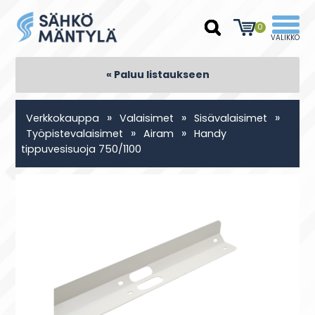
0
« Paluu listaukseen
»
»
»
Verkkokauppa
Valaisimet
Sisävalaisimet
»
»
Työpistevalaisimet
Airam
Handy
tippuvesisuoja 750/1100