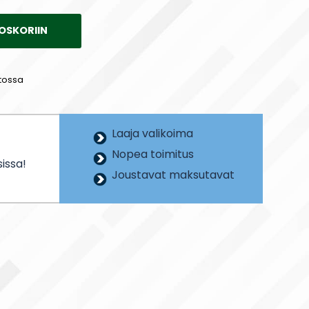
OSKORIIN
tossa
Laaja valikoima
Nopea toimitus
issa!
Joustavat maksutavat