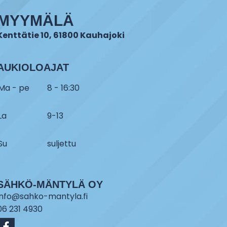
MYYMÄLÄ
Kenttätie 10, 61800 Kauhajoki
AUKIOLOAJAT
Ma - pe
8 - 16:30
La
9-13
Su
suljettu
SÄHKÖ-MÄNTYLÄ OY
info@sahko-mantyla.fi
06 231 4930