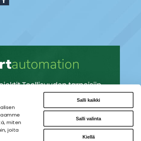
Salli kaikki
alisen
i jaamme
Salli valinta
tä, miten
n, joita
Kiellä
SÄHKÖAUTOMAATIO
VERKKOKAUPPA