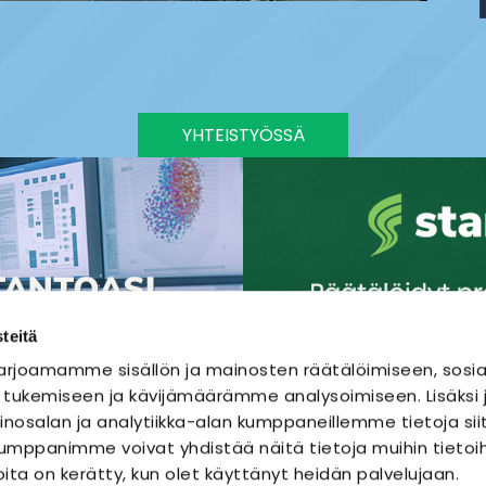
YHTEISTYÖSSÄ
teitä
rjoamamme sisällön ja mainosten räätälöimiseen, sosia
 tukemiseen ja kävijämäärämme analysoimiseen. Lisäks
nosalan ja analytiikka-alan kumppaneillemme tietoja sii
mppanimme voivat yhdistää näitä tietoja muihin tietoihi
joita on kerätty, kun olet käyttänyt heidän palvelujaan.
SÄHKÖURAKOINTI
SÄHKÖSUUNNITTELU