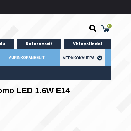
0
lu
Referenssit
Yhteystiedot
AURINKOPANEELIT
VERKKOKAUPPA
romo LED 1.6W E14