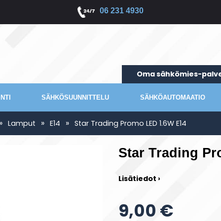
06 231 4930
Oma sähkömies-palve
NTI
SÄHKÖSUUNNITTELU
SÄHKÖAUTOMAATIO
»
»
»
Lamput
E14
Star Trading Promo LED 1.6W E14
Star Trading P
Lisätiedot ›
9,00 €