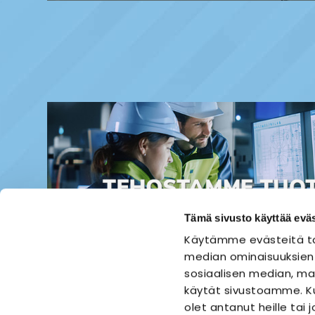
Tämä sivusto käyttää eväs
Käytämme evästeitä ta
median ominaisuuksien
sosiaalisen median, mai
käytät sivustoamme. Ku
olet antanut heille tai 
ETUSIVU
SÄHKÖASENNUS