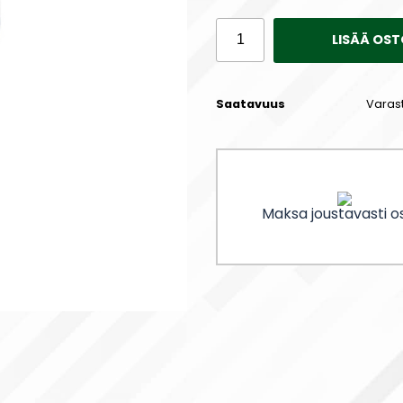
LISÄÄ OST
Saatavuus
Varas
Maksa joustavasti os