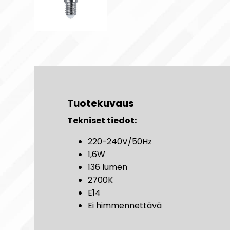
Tuotekuvaus
Tekniset tiedot:
220-240V/50Hz
1,6W
136 lumen
2700K
E14
Ei himmennettävä