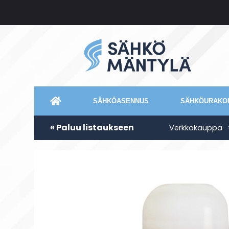
SÄHKÖASENNUS
SÄHKÖURAKOI
« Paluu listaukseen
Verkkokauppa