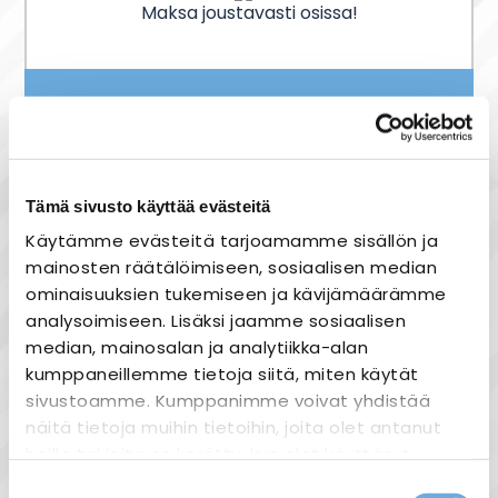
Maksa joustavasti osissa!
Nopea toimitus
Heti varastosta
Joustavat maksutavat
Tämä sivusto käyttää evästeitä
Käytämme evästeitä tarjoamamme sisällön ja
mainosten räätälöimiseen, sosiaalisen median
ominaisuuksien tukemiseen ja kävijämäärämme
analysoimiseen. Lisäksi jaamme sosiaalisen
Tuotekuvaus
median, mainosalan ja analytiikka-alan
Pieni mutta suuri - työmaakeskus käyttöön
kumppaneillemme tietoja siitä, miten käytät
jossa tarvitaan useita schuko-pistorasioita.
sivustoamme. Kumppanimme voivat yhdistää
Varustettu kymmenellä schuko-
näitä tietoja muihin tietoihin, joita olet antanut
pistorasialla ja kolmella CEE-
heille tai joita on kerätty, kun olet käyttänyt
voimavirtapistorasialla. Keskuksessa LED-
heidän palvelujaan.
Suostumuksen