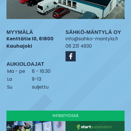
MYYMÄLÄ
SÄHKÖ-MÄNTYLÄ OY
Kenttätie 10, 61800
info@sahko-mantyla.fi
Kauhajoki
06 231 4930
AUKIOLOAJAT
Ma - pe
8 - 16:30
La
9-13
Su
suljettu
YHTEISTYÖSSÄ