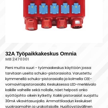
32A Työpaikkakeskus Omnia
MB 2470301
Pieni mutta suuri - työmaakeskus käyttöön jossa
tarvitaan useita schuko-pistorasioita. Varustettu
kymmenellä schuko-pistorasialla ja kolmella CEE-
voimavirtapistorasialla. Keskuksessa LED-merkkivalo
kaikille vaiheille sekä nollalle, näet helposti onko
syöttöjohto oikein kytketty. Kaikki pistorasiat suojattu
30mA vikavirtasuojalla. Ammattilaadun keskukset
vuokraamoihin ja urakoitsijoille. Huoltoystävällinen