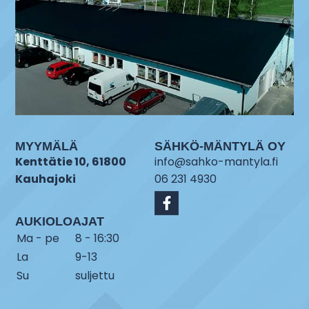
MYYMÄLÄ
SÄHKÖ-MÄNTYLÄ OY
Kenttätie 10, 61800
info@sahko-mantyla.fi
Kauhajoki
06 231 4930
AUKIOLOAJAT
Ma - pe
8 - 16:30
La
9-13
Su
suljettu