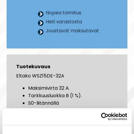
Nopea toimitus
Heti varastosta
Joustavat maksutavat
Tuotekuvaus
Eltako WSZ15DE-32A
Maksimivirta 32 A.
Tarkkuusluokka B (1 %).
S0-liitännällä
Näyttö voidaan lukea vain, kun virta
on kytketty.
Valmiustilan kulutus vain 0,4 W.
Vika ilmoitus: Yhteysvirheen sattuessa