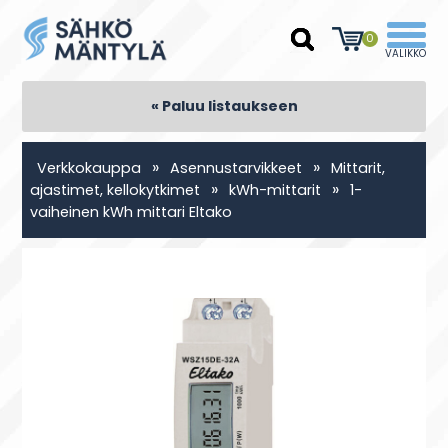
0
« Paluu listaukseen
»
»
Verkkokauppa
Asennustarvikkeet
Mittarit,
»
»
ajastimet, kellokytkimet
kWh-mittarit
1-
vaiheinen kWh mittari Eltako