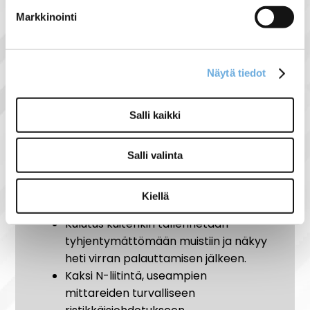
kokonaiskulutuksesta kWh,
Markkinointi
hetkelliseen kultukseen watteina.
Laitteeseen voidaan kytkeä johdin,
jonka virranvoimakkuus on
Näytä tiedot
korkeintaan 32 A. Käynnistysvirta on
2O mA.
Salli kaikki
Mikäli odotettavissa oleva kuorma on
yli 50 %, ilmanvaihtovälin tulee olla ½
moduulia viereen asennettuihin
Salli valinta
laitteisiin
Käytä tarvittaessa DS12-
Kiellä
välikappaletta.
Kulutus kuitenkin tallennetaan
tyhjentymättömään muistiin ja näkyy
heti virran palauttamisen jälkeen.
Kaksi N-liitintä, useampien
mittareiden turvalliseen