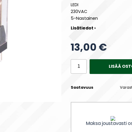
LEDI
230VAC
5-Nastainen
Lisätiedot ›
13,00 €
LISÄÄ OST
Saatavuus
Varas
Maksa joustavasti os