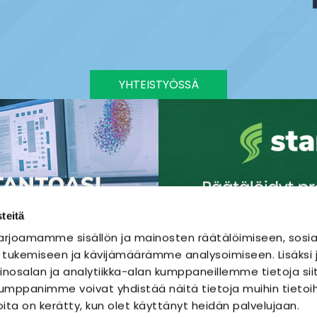
YHTEISTYÖSSÄ
teitä
rjoamamme sisällön ja mainosten räätälöimiseen, sosia
 tukemiseen ja kävijämäärämme analysoimiseen. Lisäks
nosalan ja analytiikka-alan kumppaneillemme tietoja sii
mppanimme voivat yhdistää näitä tietoja muihin tietoihi
joita on kerätty, kun olet käyttänyt heidän palvelujaan.
SÄHKÖURAKOINTI
SÄHKÖSUUNNITTELU