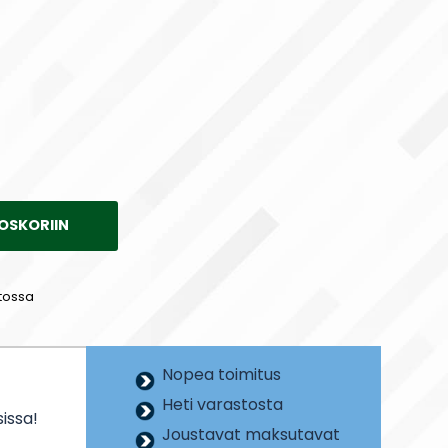
OSKORIIN
tossa
Nopea toimitus
Heti varastosta
issa!
Joustavat maksutavat