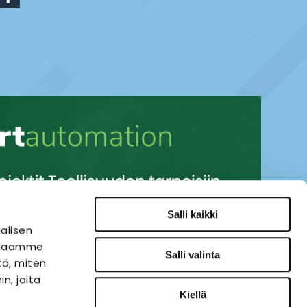
Salli kaikki
alisen
i jaamme
Salli valinta
tä, miten
n, joita
Kiellä
SÄHKÖAUTOMAATIO
VERKKOKAUPPA