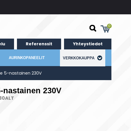
0
lu
Referenssit
Yhteystiedot
AURINKOPANEELIT
VERKKOKAUPPA
le 5-nastainen 230V
5-nastainen 230V
230ALT