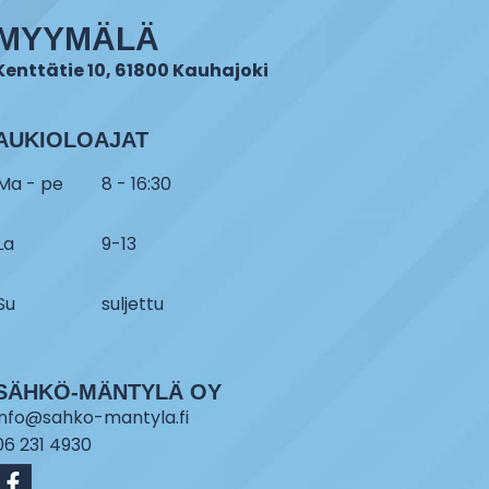
MYYMÄLÄ
Kenttätie 10, 61800 Kauhajoki
AUKIOLOAJAT
Ma - pe
8 - 16:30
La
9-13
Su
suljettu
SÄHKÖ-MÄNTYLÄ OY
info@sahko-mantyla.fi
06 231 4930