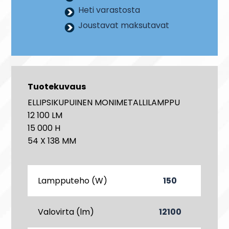
Heti varastosta
Joustavat maksutavat
Tuotekuvaus
ELLIPSIKUPUINEN MONIMETALLILAMPPU
12 100 LM
15 000 H
54 X 138 MM
Lampputeho (W)
150
Valovirta (lm)
12100