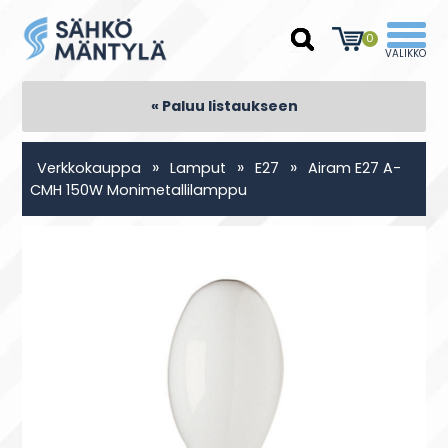
0
« Paluu listaukseen
»
»
»
Verkkokauppa
Lamput
E27
Airam E27 A-
CMH 150W Monimetallilamppu