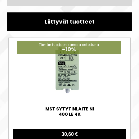
Liittyvät tuotteet
Tämän tuotteen kanssa ostettuna
-10%
MST SYTYTINLAITE NI
400 LE 4K
30,60 €