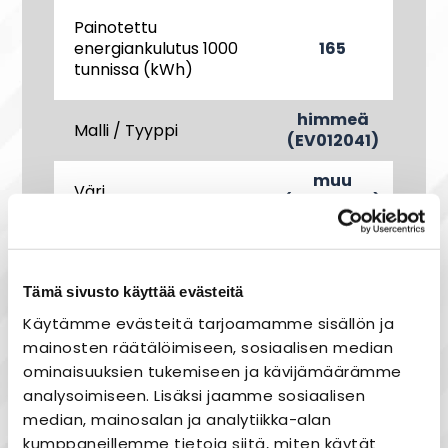
Painotettu
energiankulutus 1000
165
tunnissa (kWh)
himmeä
Malli / Tyyppi
(EV012041)
muu
Väri
(EV000154)
Solariumlamppu
Ei
Tämä sivusto käyttää evästeitä
Suljettuihin valaisimiin
Kyllä
Käytämme evästeitä tarjoamamme sisällön ja
mainosten räätälöimiseen, sosiaalisen median
ominaisuuksien tukemiseen ja kävijämäärämme
Vaatii ulkoisen
Kyllä
kuristimen
analysoimiseen. Lisäksi jaamme sosiaalisen
median, mainosalan ja analytiikka-alan
kumppaneillemme tietoja siitä, miten käytät