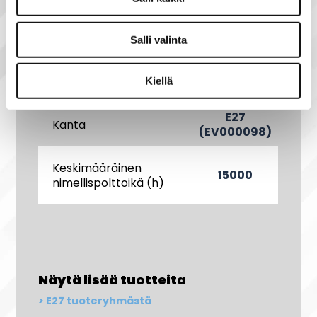
Värilämpötila (K)
4200
Salli valinta
90-100
Värintoistoindeksi
Kiellä
(EV003580)
E27
Kanta
(EV000098)
Keskimääräinen
15000
nimellispolttoikä (h)
Näytä lisää tuotteita
E27 tuoteryhmästä