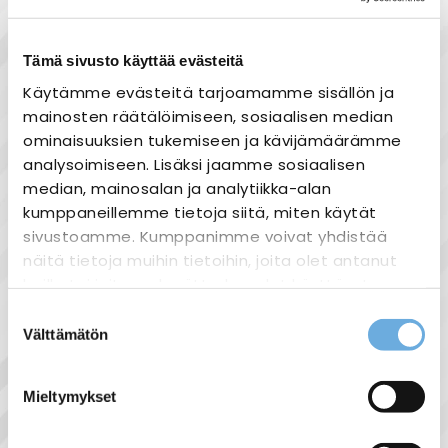
Tuotekuvaus
Tämä sivusto käyttää evästeitä
Käytämme evästeitä tarjoamamme sisällön ja
Kytkin Jussi - 5/16A/250V/IP21 UKJ 0X val
mainosten räätälöimiseen, sosiaalisen median
ominaisuuksien tukemiseen ja kävijämäärämme
Kytkin jousikiinnitteisellä vivulla ja
analysoimiseen. Lisäksi jaamme sosiaalisen
jousiliittimin. Liittimiin voi kytkeä max 2
median, mainosalan ja analytiikka-alan
johdinta ja ne on hyväksytty ML ja MK
kumppaneillemme tietoja siitä, miten käytät
johtimille.
sivustoamme. Kumppanimme voivat yhdistää
näitä tietoja muihin tietoihin, joita olet antanut
heille tai joita on kerätty, kun olet käyttänyt
heidän palvelujaan.
Suostumuksen
Näytä lisää tuotteita
Välttämätön
valinta
sahko-
Lisätietoja:
Jussi tuoteryhmästä
mantyla.fi/info/tietosuojaseloste/
Mieltymykset