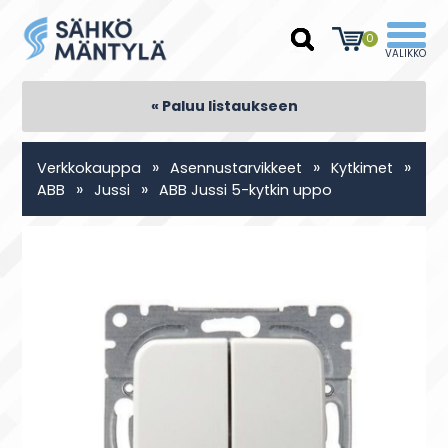
0
« Paluu listaukseen
»
»
»
Verkkokauppa
Asennustarvikkeet
Kytkimet
»
»
ABB
Jussi
ABB Jussi 5-kytkin uppo