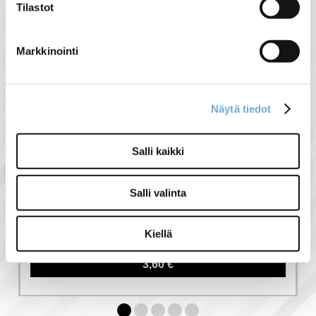
Liittyvät tuotteet
Tilastot
Markkinointi
Tämän tuotteen kanssa ostettuna
-10%
Näytä tiedot
Salli kaikki
Salli valinta
ABB Jussi 1-os
peitelevy
Kiellä
3,60 €