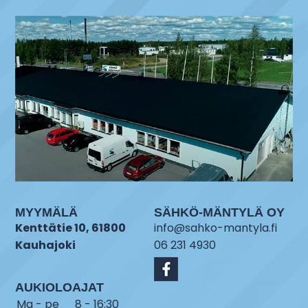
MYYMÄLÄ
SÄHKÖ-MÄNTYLÄ OY
Kenttätie 10, 61800
info@sahko-mantyla.fi
Kauhajoki
06 231 4930
AUKIOLOAJAT
Ma - pe
8 - 16:30