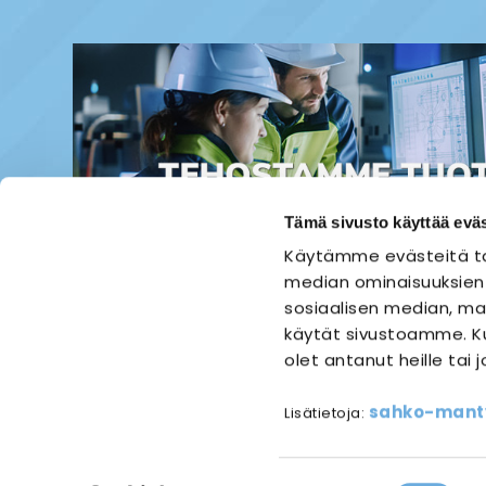
Tämä sivusto käyttää eväs
Käytämme evästeitä ta
median ominaisuuksien
sosiaalisen median, mai
käytät sivustoamme. Ku
olet antanut heille tai 
ETUSIVU
SÄHKÖASENNUS
sahko-mantyl
Lisätietoja:
Referen