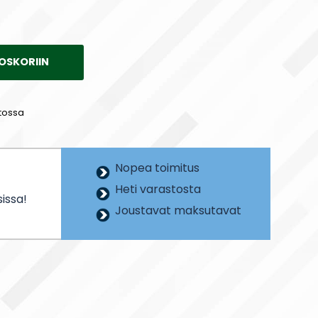
OSKORIIN
tossa
Nopea toimitus
Heti varastosta
issa!
Joustavat maksutavat