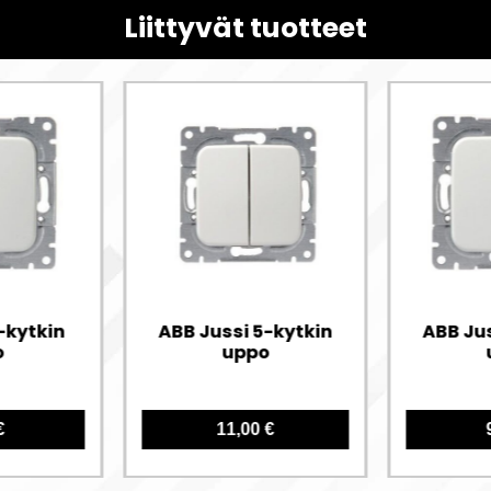
Liittyvät tuotteet
-kytkin
ABB Jussi 5-kytkin
ABB Ju
o
uppo
€
11,00 €