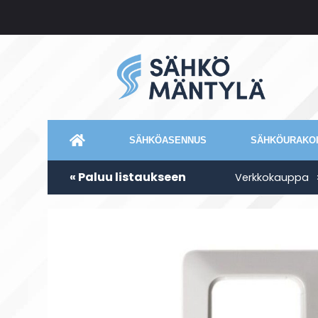
SÄHKÖASENNUS
SÄHKÖURAKOI
« Paluu listaukseen
Verkkokauppa