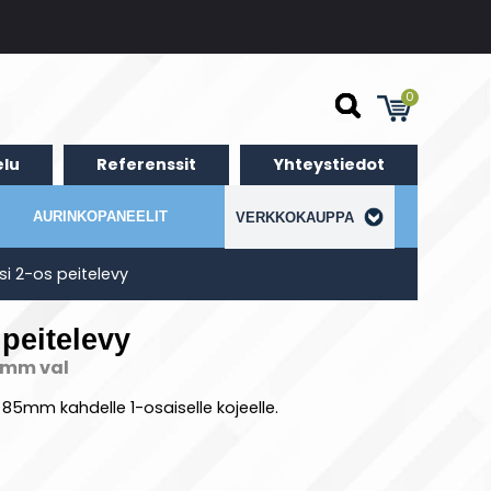
0
lu
Referenssit
Yhteystiedot
AURINKOPANEELIT
VERKKOKAUPPA
si 2-os peitelevy
peitelevy
85mm val
85mm kahdelle 1-osaiselle kojeelle.