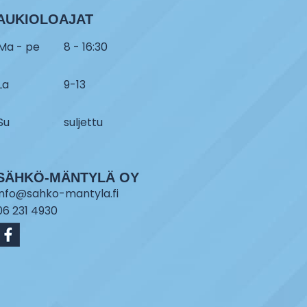
AUKIOLOAJAT
Ma - pe
8 - 16:30
La
9-13
Su
suljettu
SÄHKÖ-MÄNTYLÄ OY
info@sahko-mantyla.fi
06 231 4930