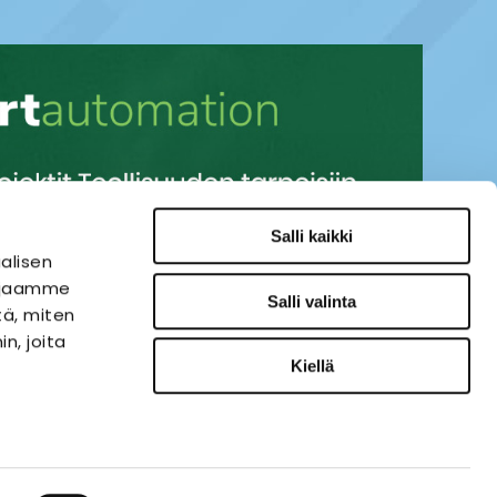
Salli kaikki
alisen
i jaamme
Salli valinta
tä, miten
n, joita
Kiellä
SÄHKÖAUTOMAATIO
VERKKOKAUPPA
ies-palvelu