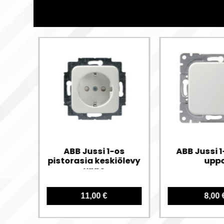
ABB Jussi 1-os
ABB Jussi 1
pistorasia keskiölevy
upp
uppo
11,00 €
8,00 