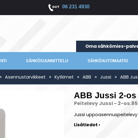
06 231 4930
Oma sähkömies-palve
NTI
SÄHKÖSUUNNITTELU
SÄHKÖAUTOMAATIO
»
»
»
»
»
Asennustarvikkeet
Kytkimet
ABB
Jussi
ABB Jus
ABB Jussi 2-os 
Peitelevy Jussi - 2-os.
Jussi uppoasennuspeitelevy 
Lisätiedot ›