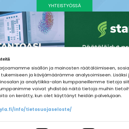
YHTEISTYÖSSÄ
teitä
rjoamamme sisällön ja mainosten räätälöimiseen, sosia
 tukemiseen ja kävijämäärämme analysoimiseen. Lisäks
nosalan ja analytiikka-alan kumppaneillemme tietoja sii
mppanimme voivat yhdistää näitä tietoja muihin tietoihi
joita on kerätty, kun olet käyttänyt heidän palvelujaan.
SÄHKÖURAKOINTI
SÄHKÖSUUNNITTELU
a.fi/info/tietosuojaseloste/
ssit
Yhteystiedot
Oma sähköm