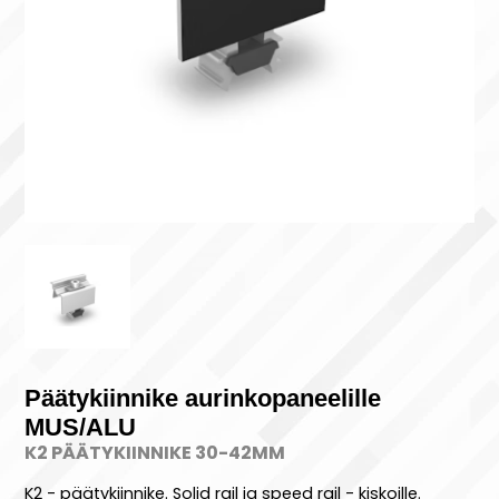
Päätykiinnike aurinkopaneelille
MUS/ALU
K2 PÄÄTYKIINNIKE 30-42MM
K2 - päätykiinnike. Solid rail ja speed rail - kiskoille.