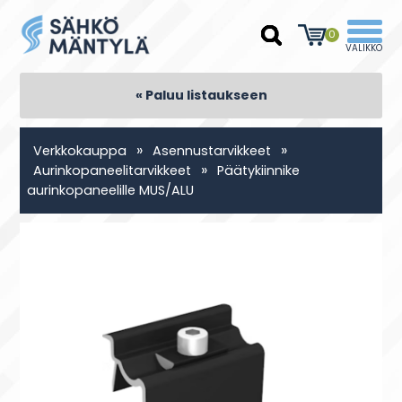
0
« Paluu listaukseen
»
»
Verkkokauppa
Asennustarvikkeet
»
Aurinkopaneelitarvikkeet
Päätykiinnike
aurinkopaneelille MUS/ALU