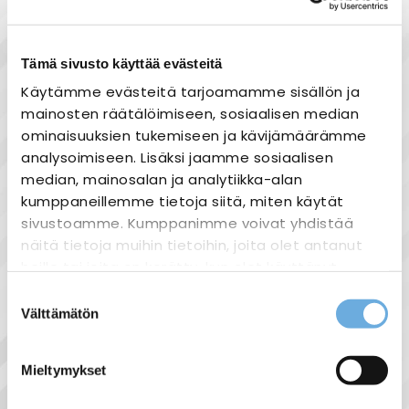
Nopea toimitus
Tämä sivusto käyttää evästeitä
Heti varastosta
Käytämme evästeitä tarjoamamme sisällön ja
Joustavat maksutavat
mainosten räätälöimiseen, sosiaalisen median
ominaisuuksien tukemiseen ja kävijämäärämme
analysoimiseen. Lisäksi jaamme sosiaalisen
median, mainosalan ja analytiikka-alan
kumppaneillemme tietoja siitä, miten käytät
Tuotekuvaus
sivustoamme. Kumppanimme voivat yhdistää
K2 - päätykiinnike. Solid rail ja speed rail -
näitä tietoja muihin tietoihin, joita olet antanut
kiskoille.
heille tai joita on kerätty, kun olet käyttänyt
heidän palvelujaan.
Suostumuksen
Välttämätön
valinta
sahko-
Lisätietoja:
mantyla.fi/info/tietosuojaseloste/
Näytä lisää tuotteita
Mieltymykset
Aurinkopaneelitarvikkeet tuoteryhmästä