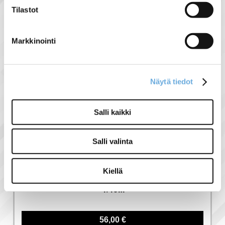
Tilastot
Liittyvät tuotteet
Markkinointi
Näytä tiedot
Salli kaikki
Salli valinta
Kiellä
Asennuskisko
aurinkopaneeleille
4.40M
56,00 €