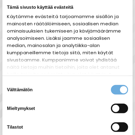
Tämä sivusto käyttää evästeitä
Käytämme evästeitä tarjoamamme sisällön ja
Tuotekuvaus
mainosten räätälöimiseen, sosiaalisen median
K2 Solid Rail
ominaisuuksien tukemiseen ja kävijämäärämme
Alumiinikisko
analysoimiseen. Lisäksi jaamme sosiaalisen
Pituus 4.40 m
median, mainosalan ja analytiikka-alan
kumppaneillemme tietoja siitä, miten käytät
sivustoamme. Kumppanimme voivat yhdistää
näitä tietoja muihin tietoihin, joita olet antanut
heille tai joita on kerätty, kun olet käyttänyt
Näytä lisää tuotteita
heidän palvelujaan.
Suostumuksen
Aurinkopaneelitarvikkeet tuoteryhmästä
Välttämätön
valinta
sahko-
Lisätietoja:
mantyla.fi/info/tietosuojaseloste/
Mieltymykset
Liittyvät tuotteet
Tilastot