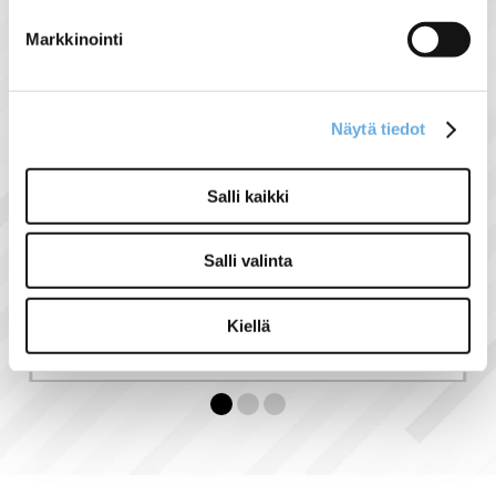
Tämän tuotteen kanssa ostettuna
-5%
Markkinointi
Näytä tiedot
Salli kaikki
Jatkokappale
aurinkopaneeli
Salli valinta
kiskoon
Kiellä
7,60 €