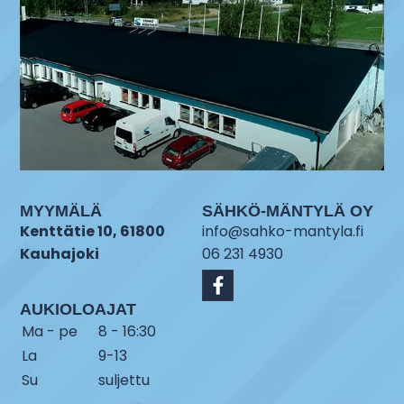
MYYMÄLÄ
SÄHKÖ-MÄNTYLÄ OY
Kenttätie 10, 61800
info@sahko-mantyla.fi
Kauhajoki
06 231 4930
AUKIOLOAJAT
Ma - pe
8 - 16:30
La
9-13
Su
suljettu