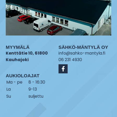
MYYMÄLÄ
SÄHKÖ-MÄNTYLÄ OY
Kenttätie 10, 61800
info@sahko-mantyla.fi
Kauhajoki
06 231 4930
AUKIOLOAJAT
Ma - pe
8 - 16:30
La
9-13
Su
suljettu