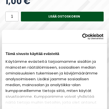
1,00 €
LISÄÄ OSTOSKORIIN
Saatavuus
Varastossa
Tämä sivusto käyttää evästeitä
Käytämme evästeitä tarjoamamme sisällön ja
Maksa joustavasti osissa!
mainosten räätälöimiseen, sosiaalisen median
ominaisuuksien tukemiseen ja kävijämäärämme
analysoimiseen. Lisäksi jaamme sosiaalisen
median, mainosalan ja analytiikka-alan
Laaja valikoima
kumppaneillemme tietoja siitä, miten käytät
Nopea toimitus
sivustoamme. Kumppanimme voivat yhdistää
Joustavat maksutavat
näitä tietoja muihin tietoihin, joita olet antanut
heille tai joita on kerätty, kun olet käyttänyt