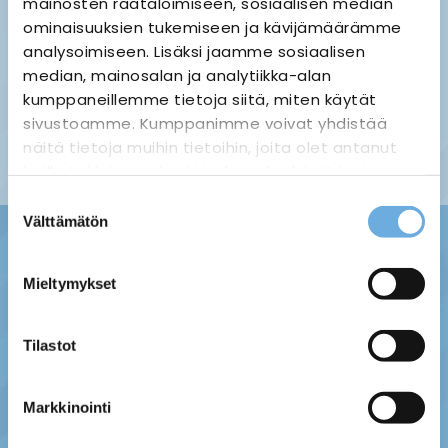
mainosten räätälöimiseen, sosiaalisen median
ominaisuuksien tukemiseen ja kävijämäärämme
analysoimiseen. Lisäksi jaamme sosiaalisen
median, mainosalan ja analytiikka-alan
Palauttaminen ›
Maksuvaihtoehdot ›
kumppaneillemme tietoja siitä, miten käytät
Tietosuojaseloste ›
Toimitustavat ja -kulut ›
sivustoamme. Kumppanimme voivat yhdistää
Asiakaspalaute ›
näitä tietoja muihin tietoihin, joita olet antanut
Tilausehdot ›
heille tai joita on kerätty, kun olet käyttänyt
heidän palvelujaan.
Suostumuksen
Välttämätön
valinta
sahko-
Lisätietoja:
mantyla.fi/info/tietosuojaseloste/
Mieltymykset
Tilastot
Markkinointi