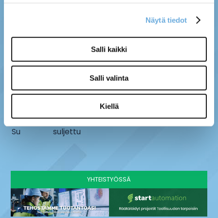
Näytä tiedot
MYYMÄLÄ
SÄHKÖ-MÄNTYLÄ OY
Salli kaikki
Kenttätie 10, 61800
info@sahko-mantyla.fi
Kauhajoki
06 231 4930
Salli valinta
AUKIOLOAJAT
Ma - pe
8 - 16:30
Kiellä
La
9-13
Su
suljettu
YHTEISTYÖSSÄ