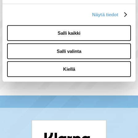
yhteensopivat vastukset ja määrät.
Vastuksen mukana toimitetaan
Näytä tiedot
kiinnitystarvikkeet ja tiivisteet.
Salli kaikki
Salli valinta
Näytä lisää tuotteita
Harvia kiukaat tuoteryhmästä
Kiellä