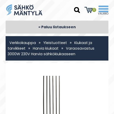
0
« Paluu listaukseen
»
»
Verkkokauppa
Yleistuotteet
Kiukaat ja
»
»
tarvikkeet
Harvia kiukaat
Varaosavastus
3000W 230V Harvia sähkökiukaaseen