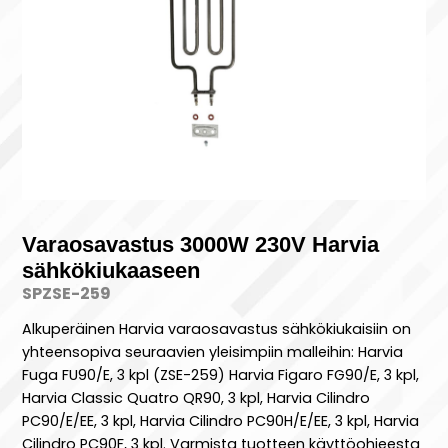
Varaosavastus 3000W 230V Harvia
sähkökiukaaseen
SPZSE-259
Alkuperäinen Harvia varaosavastus sähkökiukaisiin on
yhteensopiva seuraavien yleisimpiin malleihin: Harvia
Fuga FU90/E, 3 kpl (ZSE-259) Harvia Figaro FG90/E, 3 kpl,
Harvia Classic Quatro QR90, 3 kpl, Harvia Cilindro
PC90/E/EE, 3 kpl, Harvia Cilindro PC90H/E/EE, 3 kpl, Harvia
Cilindro PC90F, 3 kpl. Varmista tuotteen käyttöohjeesta