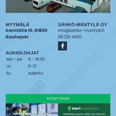
MYYMÄLÄ
SÄHKÖ-MÄNTYLÄ OY
Kenttätie 10, 61800
info@sahko-mantyla.fi
Kauhajoki
06 231 4930
AUKIOLOAJAT
Ma - pe
8 - 16:30
La
9-13
Su
suljettu
YHTEISTYÖSSÄ