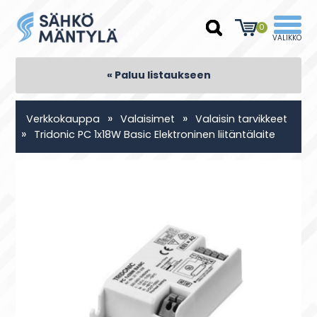
0
« Paluu listaukseen
»
»
Verkkokauppa
Valaisimet
Valaisin tarvikkeet
»
Tridonic PC 1x18W Basic Elektroninen liitäntälaite