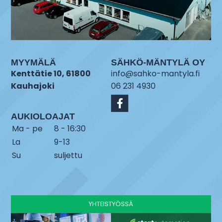
MYYMÄLÄ
SÄHKÖ-MÄNTYLÄ OY
Kenttätie 10, 61800
info@sahko-mantyla.fi
Kauhajoki
06 231 4930
AUKIOLOAJAT
Ma - pe
8 - 16:30
La
9-13
Su
suljettu
YHTEISTYÖSSÄ