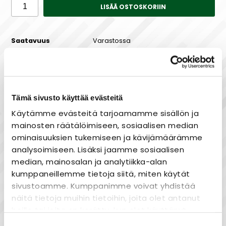
LISÄÄ OSTOSKORIIN
Saatavuus
Varastossa
Tämä sivusto käyttää evästeitä
Maksa joustavasti osissa!
Käytämme evästeitä tarjoamamme sisällön ja
mainosten räätälöimiseen, sosiaalisen median
ominaisuuksien tukemiseen ja kävijämäärämme
analysoimiseen. Lisäksi jaamme sosiaalisen
Nopea toimitus
median, mainosalan ja analytiikka-alan
Heti varastosta
kumppaneillemme tietoja siitä, miten käytät
Joustavat maksutavat
sivustoamme. Kumppanimme voivat yhdistää
näitä tietoja muihin tietoihin, joita olet antanut
heille tai joita on kerätty, kun olet käyttänyt
heidän palvelujaan.
Suostumuksen