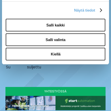
Näytä tiedot
MYYMÄLÄ
SÄHKÖ-MÄNTYLÄ OY
Salli kaikki
Kenttätie 10, 61800
info@sahko-mantyla.fi
Kauhajoki
06 231 4930
Salli valinta
AUKIOLOAJAT
Ma - pe
8 - 16:30
Kiellä
La
9-13
Su
suljettu
YHTEISTYÖSSÄ