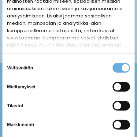
mainosten räätälöimiseen, sosiaalisen median
ominaisuuksien tukemiseen ja kävijämäärämme
analysoimiseen. Lisäksi jaamme sosiaalisen
median, mainosalan ja analytiikka-alan
Palauttaminen ›
Maksuvaihtoehdot ›
kumppaneillemme tietoja siitä, miten käytät
Tietosuojaseloste ›
Toimitustavat ja -kulut ›
sivustoamme. Kumppanimme voivat yhdistää
Asiakaspalaute ›
näitä tietoja muihin tietoihin, joita olet antanut
Tilausehdot ›
heille tai joita on kerätty, kun olet käyttänyt
heidän palvelujaan.
Suostumuksen
Välttämätön
valinta
sahko-
Lisätietoja:
mantyla.fi/info/tietosuojaseloste/
Mieltymykset
Tilastot
Markkinointi