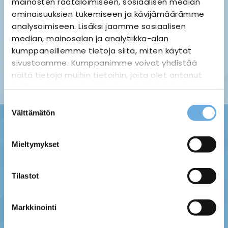
mainosten räätälöimiseen, sosiaalisen median
ominaisuuksien tukemiseen ja kävijämäärämme
analysoimiseen. Lisäksi jaamme sosiaalisen
median, mainosalan ja analytiikka-alan
Palauttaminen ›
Maksuvaihtoehdot ›
kumppaneillemme tietoja siitä, miten käytät
Tietosuojaseloste ›
Toimitustavat ja -kulut ›
sivustoamme. Kumppanimme voivat yhdistää
Asiakaspalaute ›
näitä tietoja muihin tietoihin, joita olet antanut
Tilausehdot ›
heille tai joita on kerätty, kun olet käyttänyt
heidän palvelujaan.
Suostumuksen
Välttämätön
valinta
sahko-
Lisätietoja:
mantyla.fi/info/tietosuojaseloste/
Mieltymykset
Tilastot
Markkinointi