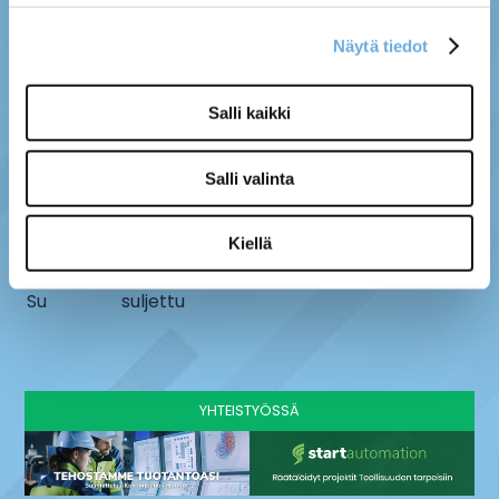
Näytä tiedot
MYYMÄLÄ
SÄHKÖ-MÄNTYLÄ OY
Salli kaikki
Kenttätie 10, 61800
info@sahko-mantyla.fi
Kauhajoki
06 231 4930
Salli valinta
AUKIOLOAJAT
Ma - pe
8 - 16:30
Kiellä
La
9-13
Su
suljettu
YHTEISTYÖSSÄ