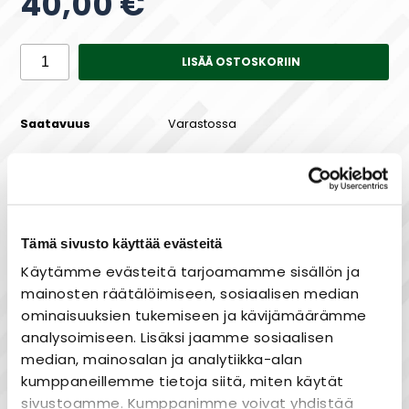
40,00 €
LISÄÄ OSTOSKORIIN
Saatavuus
Varastossa
Maksa joustavasti osissa!
Tämä sivusto käyttää evästeitä
Käytämme evästeitä tarjoamamme sisällön ja
mainosten räätälöimiseen, sosiaalisen median
ominaisuuksien tukemiseen ja kävijämäärämme
Laaja valikoima
analysoimiseen. Lisäksi jaamme sosiaalisen
Nopea toimitus
median, mainosalan ja analytiikka-alan
Joustavat maksutavat
kumppaneillemme tietoja siitä, miten käytät
sivustoamme. Kumppanimme voivat yhdistää