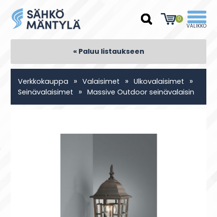
0
« Paluu listaukseen
»
»
»
Verkkokauppa
Valaisimet
Ulkovalaisimet
»
Seinävalaisimet
Massive Outdoor seinävalaisin