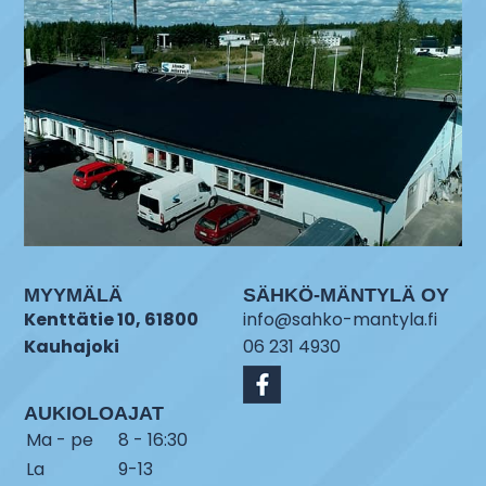
MYYMÄLÄ
SÄHKÖ-MÄNTYLÄ OY
Kenttätie 10, 61800
info@sahko-mantyla.fi
Kauhajoki
06 231 4930
AUKIOLOAJAT
Ma - pe
8 - 16:30
La
9-13