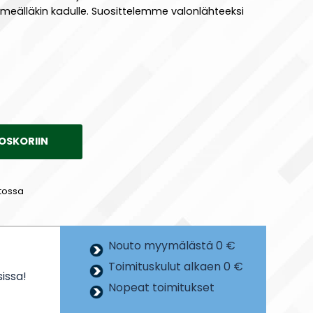
meälläkin kadulle. Suosittelemme valonlähteeksi
OSKORIIN
tossa
Nouto myymälästä 0 €
Toimituskulut alkaen 0 €
issa!
Nopeat toimitukset