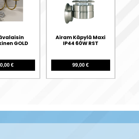
ävalaisin
Airam Käpylä Maxi
Kon
kinen GOLD
IP44 60W RST
se
0,00 €
99,00 €