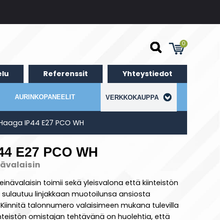
0
lu
Referenssit
Yhteystiedot
AURINKOPANEELIT
VERKKOKAUPPA
Haaga IP44 E27 PCO WH
P44 E27 PCO WH
ävalaisin
ävalaisin toimii sekä yleisvalona että kiinteistön
 sulautuu linjakkaan muotoilunsa ansiosta
 Kiinnitä talonnumero valaisimeen mukana tulevilla
iinteistön omistajan tehtävänä on huolehtia, että