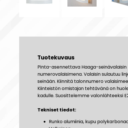
Tuotekuvaus
Pinta-asennettava Haaga-seinävalaisin to
numerovalaisimena. Valaisin sulautuu lin
seinään. Kiinnitä talonnumero valaisimee
Kiinteistön omistajan tehtävänä on huol
kadulle. Suosittelemme valonlähteeksi 
Tekniset tiedot:
Runko alumiinia, kupu polykarbonaa