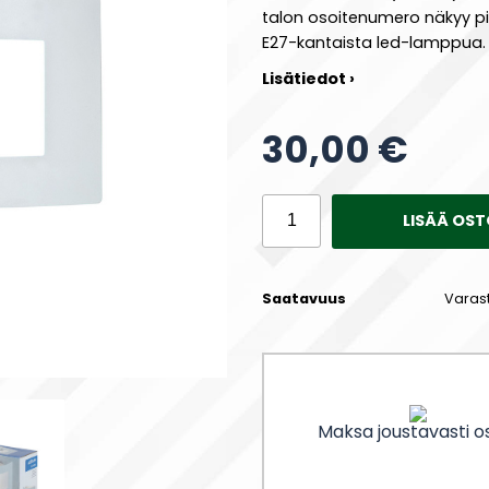
talon osoitenumero näkyy pi
E27-kantaista led-lamppua.
Lisätiedot ›
30,00 €
LISÄÄ OST
Saatavuus
Varas
Maksa joustavasti os