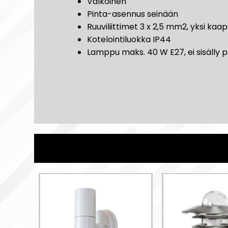
Valkoinen
Pinta-asennus seinään
Ruuviliittimet 3 x 2,5 mm2, yksi kaape
Kotelointiluokka IP44
Lamppu maks. 40 W E27, ei sisälly