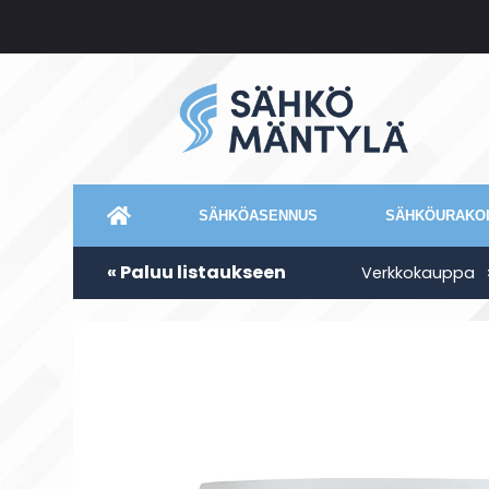
SÄHKÖASENNUS
SÄHKÖURAKOI
« Paluu listaukseen
Verkkokauppa