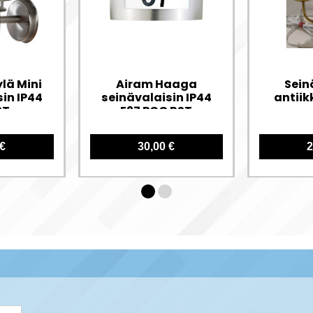
lä Mini
Airam Haaga
Sein
in IP44
seinävalaisin IP44
antiik
ST
E27 PCO RST
 €
30,00 €
2