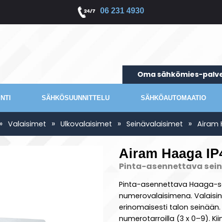
06 231 4930
Oma sähkömies-palve
NTI
SÄHKÖSUUNNITTELU
SÄHKÖAUTOMAATIO
»
»
»
»
Valaisimet
Ulkovalaisimet
Seinävalaisimet
Airam 
Airam Haaga I
Pinta-asennettava sein
Pinta-asennettava Haaga-sein
numerovalaisimena. Valaisin
erinomaisesti talon seinään.
numerotarroilla (3 x 0–9). K