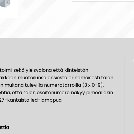
imii sekä yleisvalona että kiinteistön
jakkaan muotoilunsa ansiosta erinomaisesti talon
n mukana tulevilla numerotarroilla (3 x 0–9).
ehtia, että talon osoitenumero näkyy pimeälläkin
E27-kantaista led-lamppua.
ttia