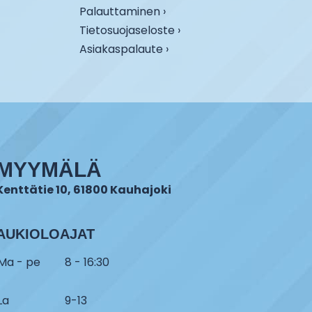
Palauttaminen ›
Tietosuojaseloste ›
Asiakaspalaute ›
MYYMÄLÄ
Kenttätie 10, 61800 Kauhajoki
AUKIOLOAJAT
Ma - pe
8 - 16:30
La
9-13