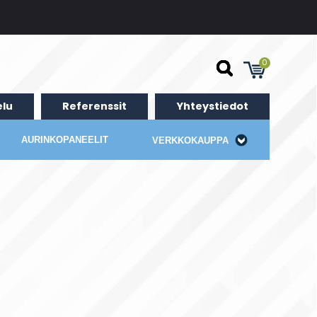
0
lu
Referenssit
Yhteystiedot
AURINKOPANEELIT
VERKKOKAUPPA