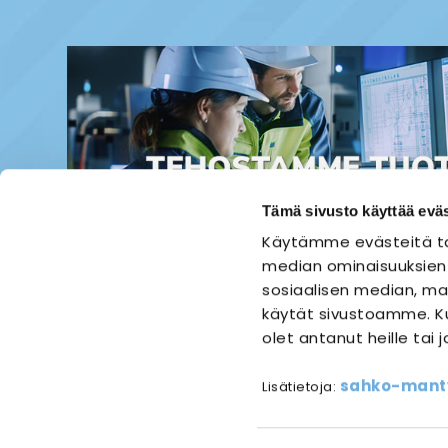
Tämä sivusto käyttää eväs
Käytämme evästeitä ta
median ominaisuuksien
sosiaalisen median, mai
käytät sivustoamme. Ku
olet antanut heille tai 
ETUSIVU
SÄHKÖASENNUS
sahko-mantyl
Lisätietoja:
Referen