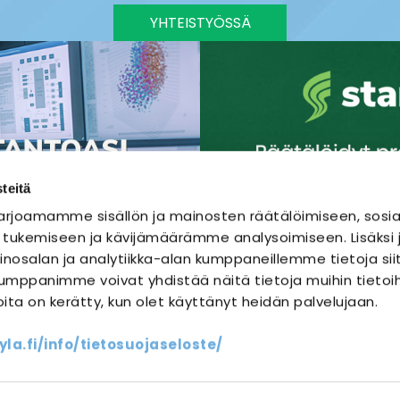
YHTEISTYÖSSÄ
teitä
rjoamamme sisällön ja mainosten räätälöimiseen, sosia
 tukemiseen ja kävijämäärämme analysoimiseen. Lisäks
nosalan ja analytiikka-alan kumppaneillemme tietoja sii
mppanimme voivat yhdistää näitä tietoja muihin tietoihi
joita on kerätty, kun olet käyttänyt heidän palvelujaan.
SÄHKÖURAKOINTI
SÄHKÖSUUNNITTELU
a.fi/info/tietosuojaseloste/
ssit
Yhteystiedot
Oma sähköm