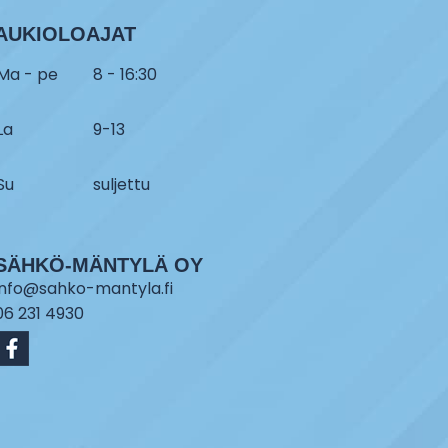
AUKIOLOAJAT
Ma - pe
8 - 16:30
La
9-13
Su
suljettu
SÄHKÖ-MÄNTYLÄ OY
info@sahko-mantyla.fi
06 231 4930