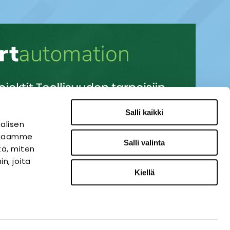
Salli kaikki
alisen
i jaamme
Salli valinta
tä, miten
n, joita
Kiellä
SÄHKÖAUTOMAATIO
VERKKOKAUPPA
ies-palvelu