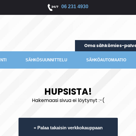
06 231 4930
Oma sähkömies-palve
NTI
SÄHKÖSUUNNITTELU
SÄHKÖAUTOMAATIO
HUPSISTA!
Hakemaasi sivua ei löytynyt :-(
« Palaa takaisin verkkokauppaan