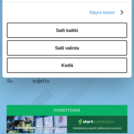
Näytä tiedot
MYYMÄLÄ
SÄHKÖ-MÄNTYLÄ OY
Salli kaikki
Kenttätie 10, 61800
info@sahko-mantyla.fi
Kauhajoki
06 231 4930
Salli valinta
AUKIOLOAJAT
Ma - pe
8 - 16:30
Kiellä
La
9-13
Su
suljettu
YHTEISTYÖSSÄ