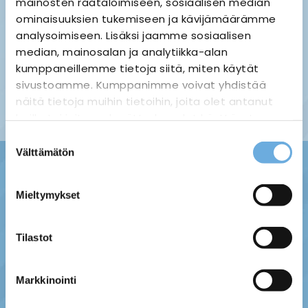
mainosten räätälöimiseen, sosiaalisen median
ominaisuuksien tukemiseen ja kävijämäärämme
analysoimiseen. Lisäksi jaamme sosiaalisen
median, mainosalan ja analytiikka-alan
Palauttaminen ›
Maksuvaihtoehdot ›
kumppaneillemme tietoja siitä, miten käytät
Tietosuojaseloste ›
Toimitustavat ja -kulut ›
sivustoamme. Kumppanimme voivat yhdistää
Asiakaspalaute ›
näitä tietoja muihin tietoihin, joita olet antanut
Tilausehdot ›
heille tai joita on kerätty, kun olet käyttänyt
heidän palvelujaan.
Suostumuksen
Välttämätön
valinta
sahko-
Lisätietoja:
mantyla.fi/info/tietosuojaseloste/
Mieltymykset
Tilastot
Markkinointi