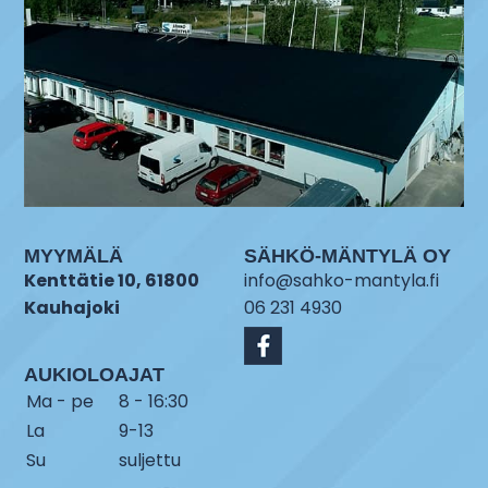
MYYMÄLÄ
SÄHKÖ-MÄNTYLÄ OY
Kenttätie 10, 61800
info@sahko-mantyla.fi
Kauhajoki
06 231 4930
AUKIOLOAJAT
Ma - pe
8 - 16:30
La
9-13
Su
suljettu