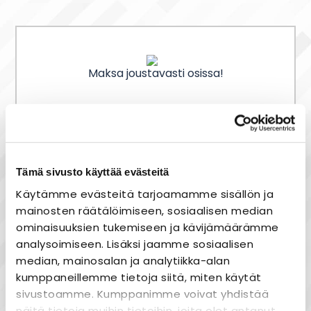
Maksa joustavasti osissa!
Nopea toimitus
Heti varastosta
Tämä sivusto käyttää evästeitä
Joustavat maksutavat
Käytämme evästeitä tarjoamamme sisällön ja
mainosten räätälöimiseen, sosiaalisen median
ominaisuuksien tukemiseen ja kävijämäärämme
analysoimiseen. Lisäksi jaamme sosiaalisen
median, mainosalan ja analytiikka-alan
Tuotekuvaus
kumppaneillemme tietoja siitä, miten käytät
Käpyvalaisin Helena
sivustoamme. Kumppanimme voivat yhdistää
näitä tietoja muihin tietoihin, joita olet antanut