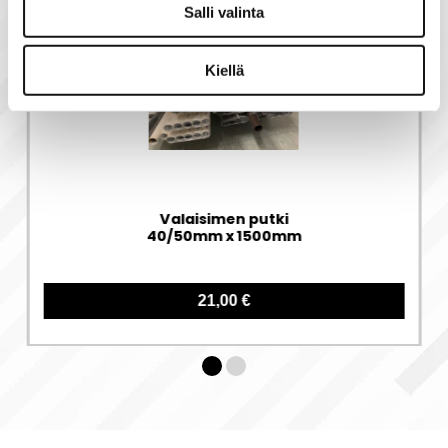
Salli valinta
Tämän tuotteen kanssa ostettuna
-30%
Kiellä
Valaisimen putki
40/50mm x 1500mm
21,00 €