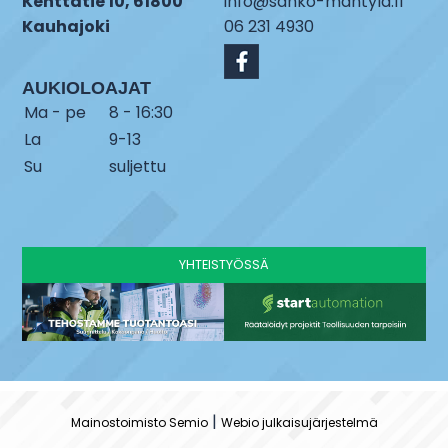
Kenttätie 10, 61800
info@sahko-mantyla.fi
Kauhajoki
06 231 4930
AUKIOLOAJAT
Ma - pe
8 - 16:30
La
9-13
Su
suljettu
YHTEISTYÖSSÄ
|
Mainostoimisto Semio
Webio julkaisujärjestelmä