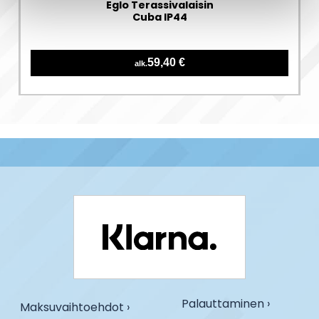
Eglo Terassivalaisin
Cuba IP44
59,40 €
alk.
Palauttaminen ›
Maksuvaihtoehdot ›