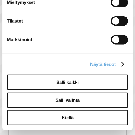
Mieltymykset
Näytä lisää tuotteita
Tilastot
Ulkovalaisimet tuoteryhmästä
Markkinointi
Liittyvät tuotteet
Näytä tiedot
Tämän tuotteen kanssa ostettuna
-10%
Salli kaikki
Salli valinta
Kiellä