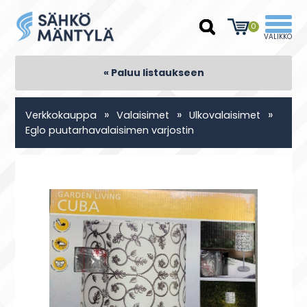
0
« Paluu listaukseen
»
»
»
Verkkokauppa
Valaisimet
Ulkovalaisimet
Eglo puutarhavalaisimen varjostin