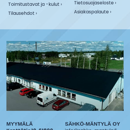
Tietosuojaseloste ›
Toimitustavat ja -kulut ›
Asiakaspalaute ›
Tilausehdot ›
MYYMÄLÄ
SÄHKÖ-MÄNTYLÄ OY