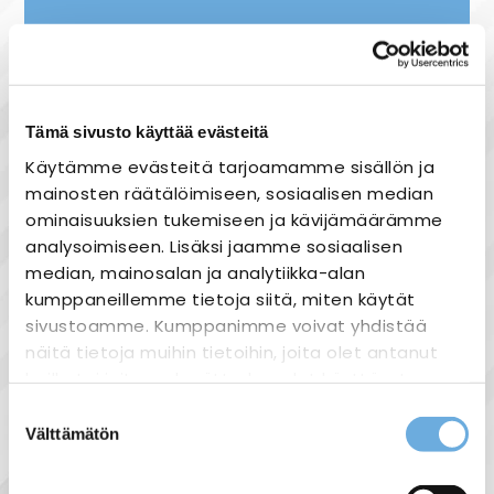
Nopea toimitus
Heti varastosta
Joustavat maksutavat
Tämä sivusto käyttää evästeitä
Käytämme evästeitä tarjoamamme sisällön ja
mainosten räätälöimiseen, sosiaalisen median
ominaisuuksien tukemiseen ja kävijämäärämme
analysoimiseen. Lisäksi jaamme sosiaalisen
Tuotekuvaus
median, mainosalan ja analytiikka-alan
Eglo Cuba varjostin 230mm / 390mm
kumppaneillemme tietoja siitä, miten käytät
sivustoamme. Kumppanimme voivat yhdistää
Eglo Cuba valaisimeen sopiva varjostin
näitä tietoja muihin tietoihin, joita olet antanut
Halkaisija: 230mm tai 390mm
heille tai joita on kerätty, kun olet käyttänyt
Väri: Musta-valkoinen tai harmaa
heidän palvelujaan.
Suostumuksen
Säänkestävää materiaalia
Välttämätön
valinta
sahko-
Lisätietoja:
mantyla.fi/info/tietosuojaseloste/